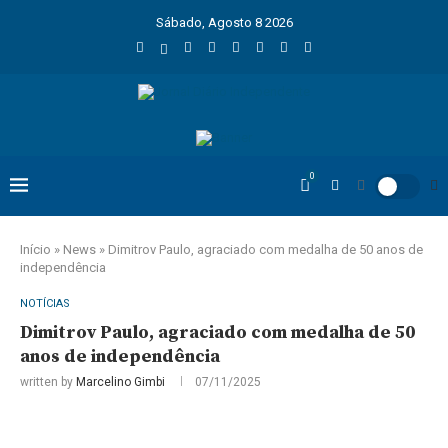
Sábado, Agosto 8 2026
0
Início
»
News
»
Dimitrov Paulo, agraciado com medalha de 50 anos de
independência
NOTÍCIAS
Dimitrov Paulo, agraciado com medalha de 50
anos de independência
written by
Marcelino Gimbi
07/11/2025