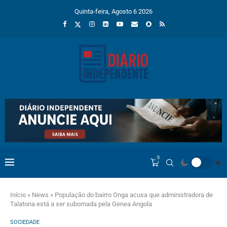
Quinta-feira, Agosto 6 2026
0
Início
»
News
»
População do bairro Onga acusa que administradora de
Talatona está a ser subornada pela Genea Angola
SOCIEDADE