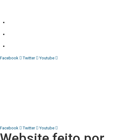
Independente do poder político e económico. Com esta
empresa para estar em contactos:
Whatsapp:
+244 927 209 599;
Comercial:
COMERCIAL@DIARIOINDEPENDENTE.INFO
Denuncia:
REDACAO@DIARIOINDEPENDENTE.INFO
Facebook
Twitter
Youtube
Diário Independente (DI)
é um Jornal digital generalista ao
serviço de Angola, com uma linha editorial própria e
Independente do poder político e económico. Com esta
empresa para estar em contactos:
Whatsapp:
+244 927 209 599;
COMERCIAL@DIARIOINDEPENDENTE.INFO
REDACAO@DIARIOINDEPENDENTE.INFO
Facebook
Twitter
Youtube
Website feito por