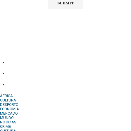
Diário Independente (DI)
é um Jornal digital generalista ao
serviço de Angola, com uma linha editorial própria e
Independente do poder político e económico. Com esta
empresa para estar em contactos:
Whatsapp:
+244 927 209 599;
Comercial:
COMERCIAL@DIARIOINDEPENDENTE.INFO
Denuncia:
REDACAO@DIARIOINDEPENDENTE.INFO
ÁFRICA
CULTURA
DESPORTO
ECONOMIA
MERCADO
MUNDO
NOTÍCIAS
CRIME
CULTURA