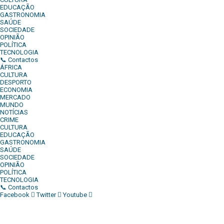
EDUCAÇÃO
GASTRONOMIA
SAÚDE
SOCIEDADE
OPINIÃO
POLÍTICA
TECNOLOGIA
📞 Contactos
ÁFRICA
CULTURA
DESPORTO
ECONOMIA
MERCADO
MUNDO
NOTÍCIAS
CRIME
CULTURA
EDUCAÇÃO
GASTRONOMIA
SAÚDE
SOCIEDADE
OPINIÃO
POLÍTICA
TECNOLOGIA
📞 Contactos
Facebook
Twitter
Youtube
Diário Independente (DI)
é um Jornal digital generalista ao
serviço de Angola, com uma linha editorial própria e