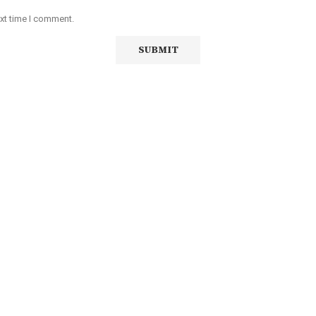
ext time I comment.
iço de Angola, com uma linha editorial própria e Independente do