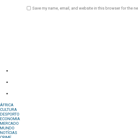
Save my name, email, and website in this browser for the n
Diário Independente (DI)
é um Jornal digital generalista ao serv
contactos:
Whatsapp:
+244 927 209 599;
Comercial:
COMERCIAL@DIARIOINDEPENDENTE.INFO
Denuncia:
REDACAO@DIARIOINDEPENDENTE.INFO
ÁFRICA
CULTURA
DESPORTO
ECONOMIA
MERCADO
MUNDO
NOTÍCIAS
CRIME