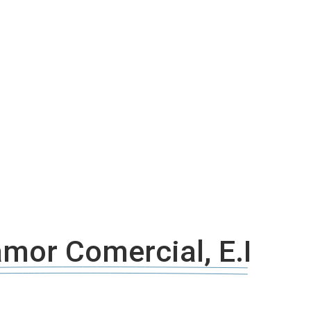
iço de Angola, com uma linha editorial própria e Independente do
mor Comercial, E.I
EITOS RESERVADOS AO DIÁRIO INDEPENDENTE | SUPORTE TÉCNICO DIONTÓN