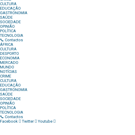
CULTURA
EDUCAÇÃO
GASTRONOMIA
SAÚDE
SOCIEDADE
OPINIÃO
POLÍTICA
TECNOLOGIA
📞 Contactos
ÁFRICA
CULTURA
DESPORTO
ECONOMIA
MERCADO
MUNDO
NOTÍCIAS
CRIME
CULTURA
EDUCAÇÃO
GASTRONOMIA
SAÚDE
SOCIEDADE
OPINIÃO
POLÍTICA
TECNOLOGIA
📞 Contactos
Facebook
Twitter
Youtube
Diário Independente (DI)
é um Jornal digital generalista ao serv