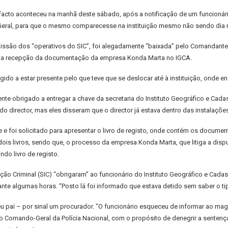
acto aconteceu na manhã deste sábado, após a notificação de um funcionário 
o Geral, para que o mesmo comparecesse na instituição mesmo não sendo dia 
ssão dos “operativos do SIC”, foi alegadamente “baixada” pelo Comandante-Ge
ou a recepção da documentação da empresa Konda Marta no IGCA.
igido a estar presente pelo que teve que se deslocar até à instituição, onde e
mente obrigado a entregar a chave da secretaria do Instituto Geográfico e Cad
o director, mas eles disseram que o director já estava dentro das instalações
e e foi solicitado para apresentar o livro de registo, onde contém os docume
ois livros, sendo que, o processo da empresa Konda Marta, que litiga a disput
o livro de registo.
ção Criminal (SIC) “obrigaram” ao funcionário do Instituto Geográfico e Cad
nte algumas horas. “Posto lá foi informado que estava detido sem saber o ti
pai – por sinal um procurador. “O funcionário esqueceu de informar ao magi
 Comando-Geral da Polícia Nacional, com o propósito de denegrir a sentença