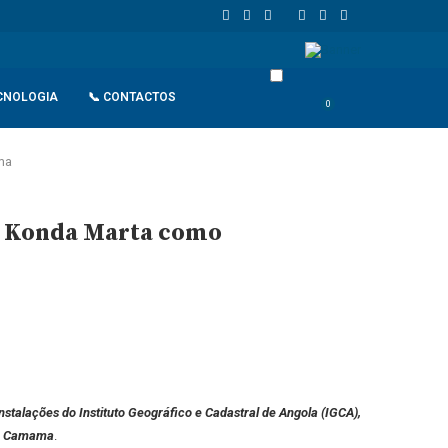
de retaliação
João Lourenço recebe cumprimentos de despedida d
CNOLOGIA
📞 CONTACTOS
0
ma
am Konda Marta como
stalações do Instituto Geográfico e Cadastral de Angola (IGCA),
 da Camama
.