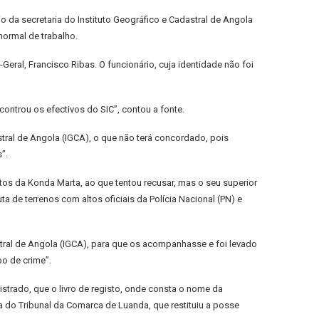
da secretaria do Instituto Geográfico e Cadastral de Angola
normal de trabalho.
ral, Francisco Ribas. O funcionário, cuja identidade não foi
ncontrou os efectivos do SIC”, contou a fonte.
astral de Angola (IGCA), o que não terá concordado, pois
”.
ntos da Konda Marta, ao que tentou recusar, mas o seu superior
a de terrenos com altos oficiais da Polícia Nacional (PN) e
astral de Angola (IGCA), para que os acompanhasse e foi levado
po de crime”.
strado, que o livro de registo, onde consta o nome da
 do Tribunal da Comarca de Luanda, que restituiu a posse