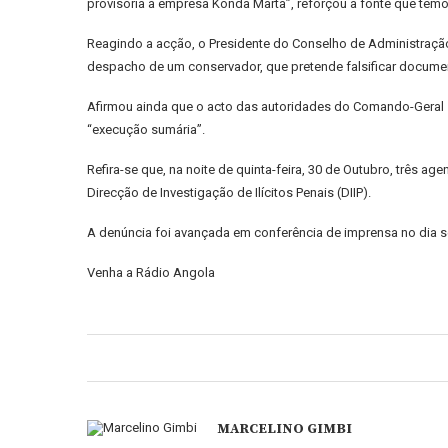
provisória à empresa Konda Marta”, reforçou a fonte que temos
Reagindo a acção, o Presidente do Conselho de Administraçã
despacho de um conservador, que pretende falsificar documen
Afirmou ainda que o acto das autoridades do Comando-Geral 
“execução sumária”.
Refira-se que, na noite de quinta-feira, 30 de Outubro, três 
Direcção de Investigação de Ilícitos Penais (DIIP).
A denúncia foi avançada em conferência de imprensa no dia se
Venha a Rádio Angola
MARCELINO GIMBI