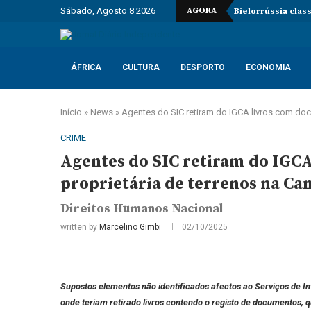
Sábado, Agosto 8 2026
AGORA
Bielorrússia clas
ÁFRICA
CULTURA
DESPORTO
ECONOMIA
Início
»
News
»
Agentes do SIC retiram do IGCA livros com do
CRIME
Agentes do SIC retiram do IGC
proprietária de terrenos na C
Direitos Humanos Nacional
written by
Marcelino Gimbi
02/10/2025
Supostos elementos não identificados afectos ao Serviços de In
onde teriam retirado livros contendo o registo de documentos,