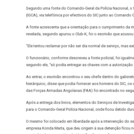
Segundo uma fonte do Comando-Geral da Polícia Nacional, o f
(IGCA), via telefónica por efectivos do SIC junto ao Comand
A fonte acrescenta que a orientação para o cumprimento da mi
revelada, segundo apurou o Club-K, foi o escrivão que acus
“Ele tentou reclamar por não ser dia normal de serviço, mas ex
O funcionário, conforme descreveu a fonte policial, foi igual
segundo ele, “só podia entregar as chaves com a autorização d
Ao entrar, o escrivão encontrou o seu chefe dentro do gabinet
hierárquico, disse que podia fornecer aos homens do SIC, os d
das Forças Armadas Angolanas (FAA) foi encontrado no segund
Após a entrega dos livros, elementos do Serviços de Investiga
para o Comando-Geral Polícia Nacional, onde ficou detido dura
O mesmo foi colocado em liberdade após a intervenção do seu 
empresa Konda Marta, que deu origem à sua detenção ficou no