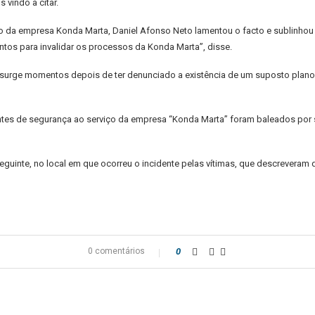
 vindo a citar.
o da empresa Konda Marta, Daniel Afonso Neto lamentou o facto e sublinhou
tos para invalidar os processos da Konda Marta”, disse.
surge momentos depois de ter denunciado a existência de um suposto plano t
agentes de segurança ao serviço da empresa “Konda Marta” foram baleados por 
guinte, no local em que ocorreu o incidente pelas vítimas, que descreveram
0 comentários
0