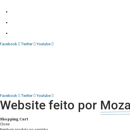
contactos:
Whatsapp:
+244 927 209 599;
Comercial:
COMERCIAL@DIARIOINDEPENDENTE.INFO
Denuncia:
REDACAO@DIARIOINDEPENDENTE.INFO
Facebook
Twitter
Youtube
Diário Independente (DI)
é um Jornal digital generalista ao serv
contactos:
Whatsapp:
+244 927 209 599;
COMERCIAL@DIARIOINDEPENDENTE.INFO
REDACAO@DIARIOINDEPENDENTE.INFO
Facebook
Twitter
Youtube
Website feito por
Moza
@2025 – TODOS DIR
Shopping Cart
Close
Nenhum produto no carrinho.