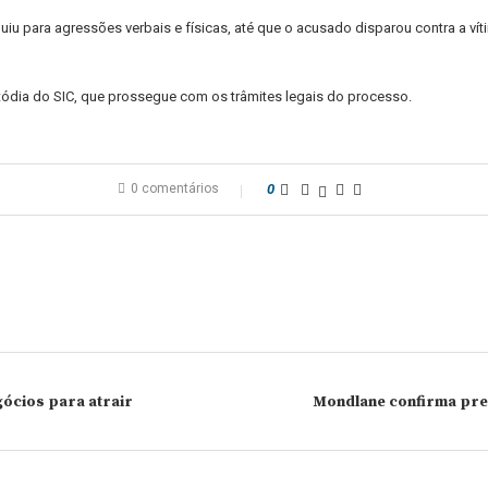
u para agressões verbais e físicas, até que o acusado disparou contra a vít
tódia do SIC, que prossegue com os trâmites legais do processo.
0 comentários
0
ócios para atrair
Mondlane confirma pre