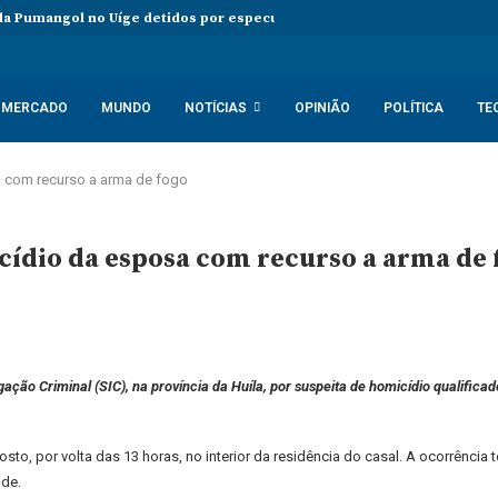
da Pumangol no Uíge detidos por especulação do preço da gasolina
MERCADO
MUNDO
NOTÍCIAS
OPINIÃO
POLÍTICA
TE
a com recurso a arma de fogo
cídio da esposa com recurso a arma de 
ação Criminal (SIC), na província da Huíla, por suspeita de homicídio qualifica
to, por volta das 13 horas, no interior da residência do casal. A ocorrência
ade.