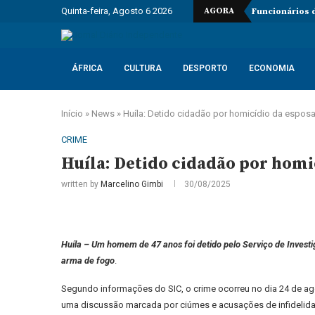
Quinta-feira, Agosto 6 2026
AGORA
Funcionários 
ÁFRICA
CULTURA
DESPORTO
ECONOMIA
Início
»
News
»
Huíla: Detido cidadão por homicídio da espos
CRIME
Huíla: Detido cidadão por homi
written by
Marcelino Gimbi
30/08/2025
Huíla – Um homem de 47 anos foi detido pelo Serviço de Investig
arma de fogo
.
Segundo informações do SIC, o crime ocorreu no dia 24 de agos
uma discussão marcada por ciúmes e acusações de infidelid