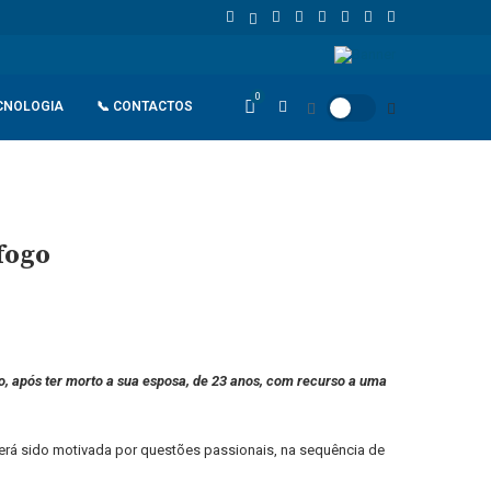
Irão e Omã acordam rota marítima no Estreito de Ormuz enquanto per
0
CNOLOGIA
📞 CONTACTOS
fogo
do, após ter morto a sua esposa, de 23 anos, com recurso a uma
 terá sido motivada por questões passionais, na sequência de