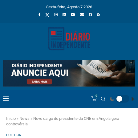
Sexta-feira, Agosto 7 2026
0
Início
»
News
»
Novo cargo do presidente da CNE em Angola gera
controvérsia
POLÍTICA