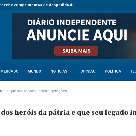
 recebe cumprimentos de despedida do embaixador do Vietname em An
MERCADO
MUNDO
NOTÍCIAS
OPINIÃO
POLÍTICA
TE
átria e que seu legado inspire gerações
dos heróis da pátria e que seu legado i