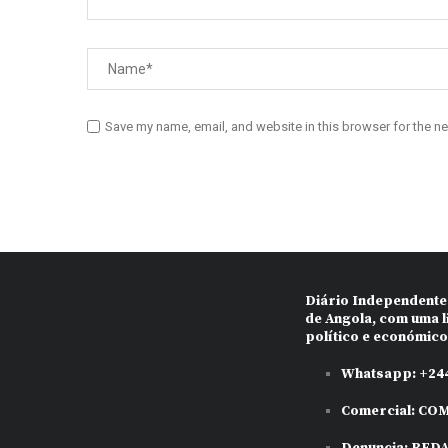
Save my name, email, and website in this browser for the n
Diário Independente
de Angola, com uma l
político e económic
Whatsapp:
+244
Comercial:
COM