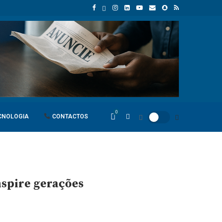
gola
Espanha dá ultimato à Itália para suspender controlos front
0
CNOLOGIA
CONTACTOS
nspire gerações