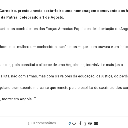
s Carneiro, prestou nesta sexta-feira uma homenagem comovente aos h
 da Pátria, celebrado a 1 de Agosto
.
nante dos combatentes das Forças Armadas Populares de Libertação de Ango
omens e mulheres — conhecidos e anónimos — que, com bravura e um inabalá
ecida, pois constitui o alicerce de uma Angola una, indivisível e mais justa.
 a luta, não com armas, mas com os valores da educação, da justiça, do perd
lano e um excerto marcante que remete para o espírito de sacrifício dos c
u, morrer em Angola…’”
0 comentários
0