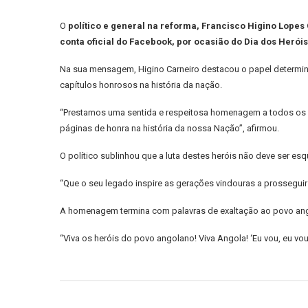
O
político e general na reforma, Francisco Higino Lope
conta oficial do Facebook, por ocasião do Dia dos Heróis
Na sua mensagem, Higino Carneiro destacou o papel determi
capítulos honrosos na história da nação.
“Prestamos uma sentida e respeitosa homenagem a todos os h
páginas de honra na história da nossa Nação”, afirmou.
O político sublinhou que a luta destes heróis não deve ser esqu
“Que o seu legado inspire as gerações vindouras a prosseguir
A homenagem termina com palavras de exaltação ao povo ango
“Viva os heróis do povo angolano! Viva Angola! ‘Eu vou, eu vo