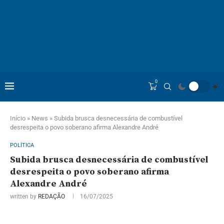
0
Início
»
News
»
Subida brusca desnecessária de combustível
desrespeita o povo soberano afirma Alexandre André
POLÍTICA
Subida brusca desnecessária de combustível
desrespeita o povo soberano afirma
Alexandre André
written by
REDAÇÃO
16/07/2025