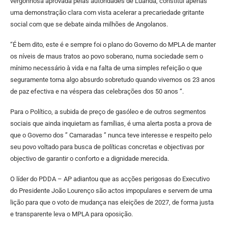
vergonhosa aprovada pelas autoridades de Luanda, constitui apenas
uma demonstração clara com vista acelerar a precariedade gritante
social com que se debate ainda milhões de Angolanos.
“É bem dito, este é e sempre foi o plano do Governo do MPLA de manter
os níveis de maus tratos ao povo soberano, numa sociedade sem o
mínimo necessário à vida e na falta de uma simples refeição o que
seguramente torna algo absurdo sobretudo quando vivemos os 23 anos
de paz efectiva e na véspera das celebrações dos 50 anos “.
Para o Político, a subida de preço de gasóleo e de outros segmentos
sociais que ainda inquietam as famílias, é uma alerta posta a prova de
que o Governo dos ” Camaradas ” nunca teve interesse e respeito pelo
seu povo voltado para busca de políticas concretas e objectivas por
objectivo de garantir o conforto e a dignidade merecida.
O líder do PDDA – AP adiantou que as acções perigosas do Executivo
do Presidente João Lourenço são actos impopulares e servem de uma
lição para que o voto de mudança nas eleições de 2027, de forma justa
e transparente leva o MPLA para oposição.