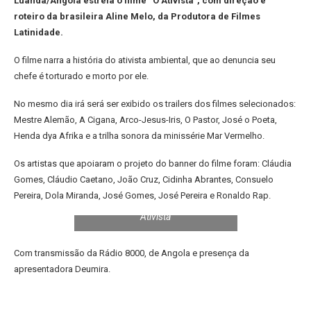
Luanda/Angola estreia o filme “O Ativista”, com direção e
roteiro da brasileira Aline Melo, da Produtora de Filmes
Latinidade.
O filme narra a história do ativista ambiental, que ao denuncia seu
chefe é torturado e morto por ele.
No mesmo dia irá será ser exibido os trailers dos filmes selecionados:
Mestre Alemão, A Cigana, Arco-Jesus-Iris, O Pastor, José o Poeta,
Henda dya Afrika e a trilha sonora da minissérie Mar Vermelho.
Os artistas que apoiaram o projeto do banner do filme foram: Cláudia
Gomes, Cláudio Caetano, João Cruz, Cidinha Abrantes, Consuelo
Pereira, Dola Miranda, José Gomes, José Pereira e Ronaldo Rap.
Estreia internacional do filme “O
Ativista
Com transmissão da Rádio 8000, de Angola e presença da
apresentadora Deumira.