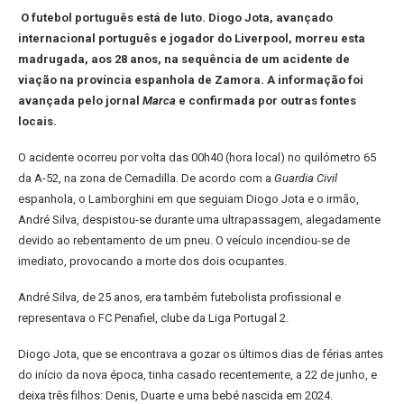
O futebol português está de luto. Diogo Jota, avançado
internacional português e jogador do Liverpool, morreu esta
madrugada, aos 28 anos, na sequência de um acidente de
viação na província espanhola de Zamora. A informação foi
avançada pelo jornal
Marca
e confirmada por outras fontes
locais.
O acidente ocorreu por volta das 00h40 (hora local) no quilómetro 65
da A-52, na zona de Cernadilla. De acordo com a
Guardia Civil
espanhola, o Lamborghini em que seguiam Diogo Jota e o irmão,
André Silva, despistou-se durante uma ultrapassagem, alegadamente
devido ao rebentamento de um pneu. O veículo incendiou-se de
imediato, provocando a morte dos dois ocupantes.
André Silva, de 25 anos, era também futebolista profissional e
representava o FC Penafiel, clube da Liga Portugal 2.
Diogo Jota, que se encontrava a gozar os últimos dias de férias antes
do início da nova época, tinha casado recentemente, a 22 de junho, e
deixa três filhos: Denis, Duarte e uma bebé nascida em 2024.