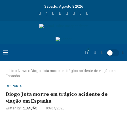
Sábado, Agosto 8 2026
0
Início
»
News
»
Diogo Jota morre em trágico acidente de viação em
Espanha
DESPORTO
Diogo Jota morre em trágico acidente de
viação em Espanha
written by
REDAÇÃO
03/07/2025