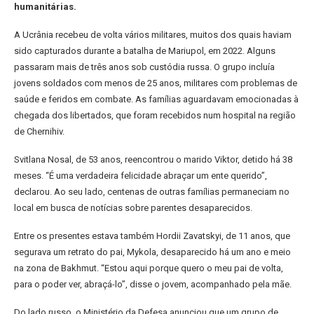
humanitárias.
A Ucrânia recebeu de volta vários militares, muitos dos quais haviam
sido capturados durante a batalha de Mariupol, em 2022. Alguns
passaram mais de três anos sob custódia russa. O grupo incluía
jovens soldados com menos de 25 anos, militares com problemas de
saúde e feridos em combate. As famílias aguardavam emocionadas à
chegada dos libertados, que foram recebidos num hospital na região
de Chernihiv.
Svitlana Nosal, de 53 anos, reencontrou o marido Viktor, detido há 38
meses. “É uma verdadeira felicidade abraçar um ente querido”,
declarou. Ao seu lado, centenas de outras famílias permaneciam no
local em busca de notícias sobre parentes desaparecidos.
Entre os presentes estava também Hordii Zavatskyi, de 11 anos, que
segurava um retrato do pai, Mykola, desaparecido há um ano e meio
na zona de Bakhmut. “Estou aqui porque quero o meu pai de volta,
para o poder ver, abraçá-lo”, disse o jovem, acompanhado pela mãe.
Do lado russo, o Ministério da Defesa anunciou que um grupo de