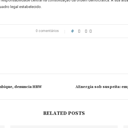
 responsabilidade central na consolidação da ordem democrática. A sua atuação
uadro legal estabelecido.
0 comentários
0
mbique, denuncia HRW
AEnergia sob suspeita: em
RELATED POSTS