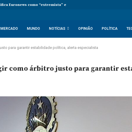
sifica Euronews como “extremista” e Tsikhanouskaya acusa Lukashenko 
MERCADO
MUNDO
NOTÍCIAS
OPINIÃO
POLÍTICA
TE
sto para garantir estabilidade política, alerta especialista
ir como árbitro justo para garantir esta