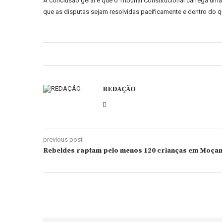
A conclusão geral é que o Tribunal Constitucional carrega uma
que as disputas sejam resolvidas pacificamente e dentro do q
REDAÇÃO
previous post
Rebeldes raptam pelo menos 120 crianças em Moça