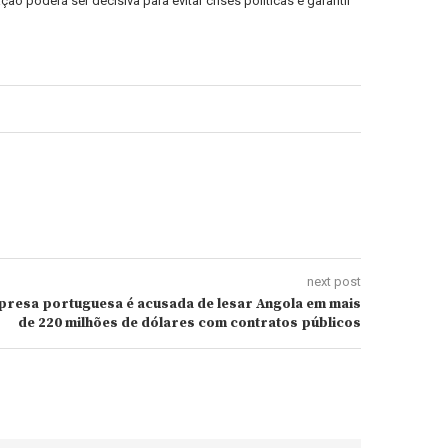
 poderá ser decisiva para evitar crises políticas e garantir
next post
presa portuguesa é acusada de lesar Angola em mais
de 220 milhões de dólares com contratos públicos