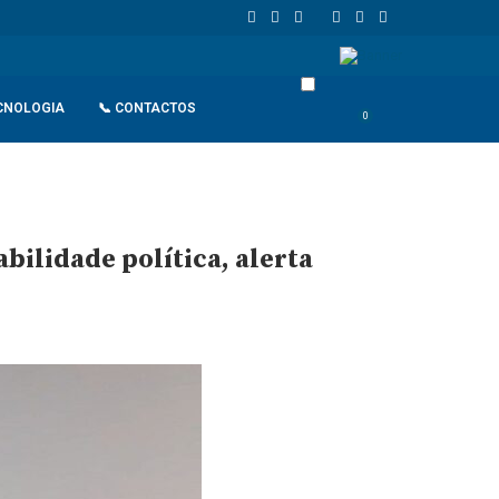
de retaliação
João Lourenço recebe cumprimentos de despedida d
CNOLOGIA
📞 CONTACTOS
0
bilidade política, alerta