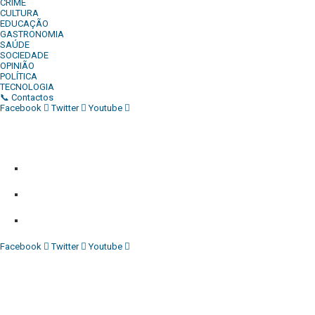
CRIME
CULTURA
EDUCAÇÃO
GASTRONOMIA
SAÚDE
SOCIEDADE
OPINIÃO
POLÍTICA
TECNOLOGIA
📞 Contactos
Facebook
Twitter
Youtube
Diário Independente (DI)
é um Jornal digital generalista ao serv
contactos:
Whatsapp:
+244 927 209 599;
Comercial:
COMERCIAL@DIARIOINDEPENDENTE.INFO
Denuncia:
REDACAO@DIARIOINDEPENDENTE.INFO
Facebook
Twitter
Youtube
Diário Independente (DI)
é um Jornal digital generalista ao serv
contactos:
Whatsapp:
+244 927 209 599;