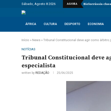
Sábado, Agosto 8 2026
AGORA
Bielorrússia clas
ÁFRICA
CULTURA
DESPORTO
ECONOMIA
Início
»
News
»
Tribunal Constitucional deve agir como árbitro ju
NOTÍCIAS
Tribunal Constitucional deve ag
especialista
written by
REDAÇÃO
25/06/2025