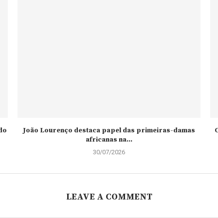
do
João Lourenço destaca papel das primeiras-damas
C
africanas na...
30/07/2026
LEAVE A COMMENT