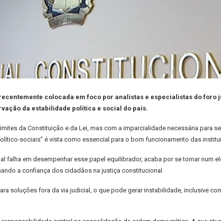
recentemente colocada em foco por analistas e especialistas do foro ju
ação da estabilidade política e social do país.
imites da Constituição e da Lei, mas com a imparcialidade necessária para se
lítico-sociais” é vista como essencial para o bom funcionamento das instit
al falha em desempenhar esse papel equilibrador, acaba por se tornar num e
nando a confiança dos cidadãos na justiça constitucional.
ra soluções fora da via judicial, o que pode gerar instabilidade, inclusive co