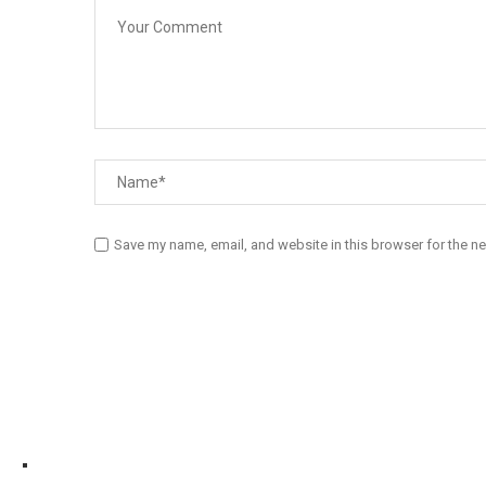
Save my name, email, and website in this browser for the n
Diário Independente (DI)
é um Jornal digital generalista ao serv
contactos:
Whatsapp:
+244 927 209 599;