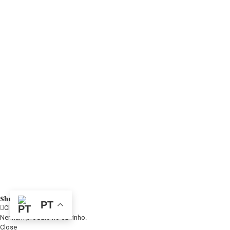
Shopping Cart
PT
Close
Nenhum produto no carrinho.
Close