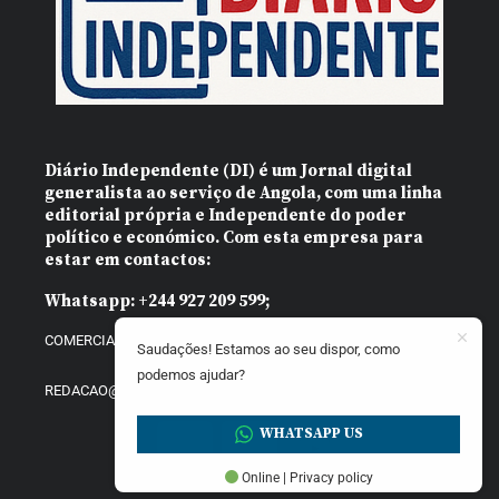
Diário Independente (DI)
é um Jornal digital
generalista ao serviço de Angola, com uma linha
editorial própria e Independente do poder
político e económico. Com esta empresa para
estar em contactos:
Whatsapp:
+244 927 209 599;
COMERCIAL@DIARIOINDEPENDENTE.INFO
Saudações! Estamos ao seu dispor, como
podemos ajudar?
REDACAO@DIARIOINDEPENDENTE.INFO
WHATSAPP US
Online | Privacy policy