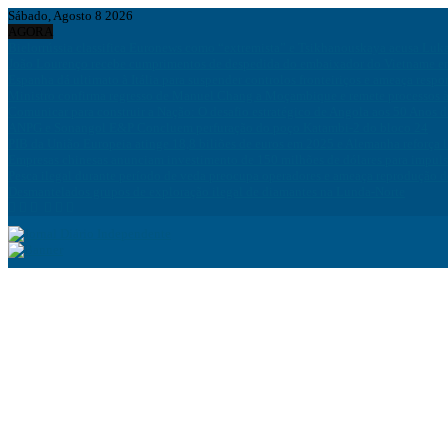
Sábado, Agosto 8 2026
AGORA
Bielorrússia classifica Euronews como “extremista” e Tsikhanouskaya acusa Luk
João Lourenço recebe cumprimentos de despedida do embaixador do Vietname 
Espanha dá ultimato à Itália para suspender controlos fronteiriços e ameaça resp
Ministro confirma regresso de Manuel Chang a Moçambique e remete processos à
Comunicar para construir a Nação: O desafio estratégico de Angola aos 50 Anos 
ANPG e Sonangol E&P Concluem perfuração do poço Katambi-2 do bloco 24
PIB da União Europeia atinge 18,8 biliões de euros em 2025 e Alemanha reforça 
Empresas chinesas anunciam investimento de 150 milhões de dólares para impuls
Pesca ilegal durante período de veda preocupa operadores e ameaça reprodução 
Desmantelados grupos de exploração ilegal de diamantes na Lunda-Norte