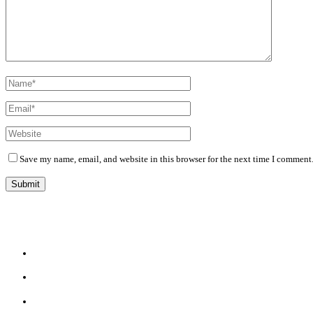
Save my name, email, and website in this browser for the next time I comment
Diário Independente (DI)
é um Jornal digital generalista ao serviço de Angola, com uma linha editorial própr
Whatsapp:
+244 927 209 599;
Comercial:
COMERCIAL@DIARIOINDEPENDENTE.INFO
Denuncia:
REDACAO@DIARIOINDEPENDENTE.INFO