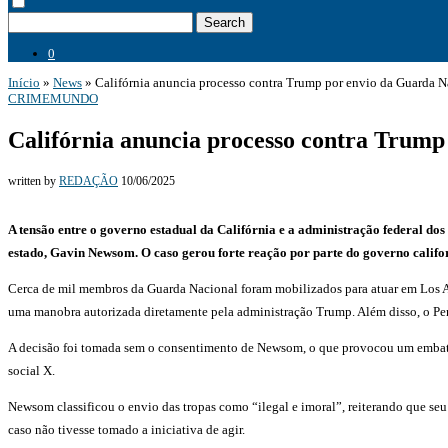
Search
0
Início
»
News
»
Califórnia anuncia processo contra Trump por envio da Guarda N
CRIME
MUNDO
Califórnia anuncia processo contra Trump
written by
REDAÇÃO
10/06/2025
A tensão entre o governo estadual da Califórnia e a administração federal d
estado, Gavin Newsom. O caso gerou forte reação por parte do governo califo
Cerca de mil membros da Guarda Nacional foram mobilizados para atuar em Los Ang
uma manobra autorizada diretamente pela administração Trump. Além disso, o Pen
A decisão foi tomada sem o consentimento de Newsom, o que provocou um embate 
social X.
Newsom classificou o envio das tropas como “ilegal e imoral”, reiterando que seu
caso não tivesse tomado a iniciativa de agir.