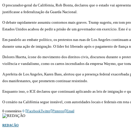
O procurador-geral da Califórnia, Rob Bonta, declarou que o estado vai apresen
justificasse a federalização da Guarda Nacional.
O debate rapidamente assumiu contornos mais graves. Trump sugeriu, em tom provo
Estados Unidos acabou de pedir a prisão de um governador em exercício. Este é 
Em paralelo ao embate político, os protestos nas ruas de Los Angeles continuam a 
durante uma ação de imigração. O líder foi liberado após o pagamento de fiança n
Dolores Huerta, ícone do movimento dos direitos civis, discursou durante o prot
violência e vandalismo, como os carros incendiados da empresa Waymo, que tom
A prefeita de Los Angeles, Karen Bass, alertou que a presença federal exacerbad
dos manifestantes, que prometem continuar resistindo.
Enquanto isso, o ICE declarou que continuará aplicando as leis de imigração e q
O cenário na Califórnia segue instável, com autoridades locais e federais em rota 
0 comentários
0
Facebook
Twitter
Pinterest
Email
REDAÇÃO