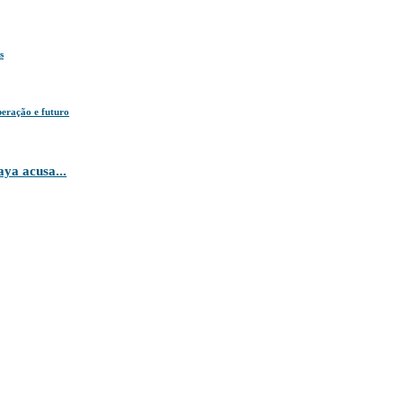
s
eração e futuro
ya acusa...