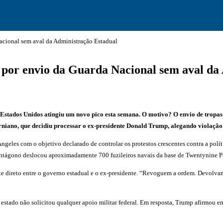
acional sem aval da Administração Estadual
 por envio da Guarda Nacional sem aval da
os Estados Unidos atingiu um novo pico esta semana. O motivo? O envio de tro
rniano, que decidiu processar o ex-presidente Donald Trump, alegando violação
eles com o objetivo declarado de controlar os protestos crescentes contra a políti
tágono deslocou aproximadamente 700 fuzileiros navais da base de Twentynine Pal
direto entre o governo estadual e o ex-presidente. “Revoguem a ordem. Devolvam 
 estado não solicitou qualquer apoio militar federal. Em resposta, Trump afirmou e