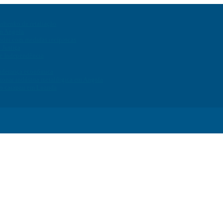
ashenko de retaliação
em Angola
onder com medidas recíprocas
 Justiça
de Independência
liderança económica
ionar indústria metalúrgica em Angola
do carapau em Luanda