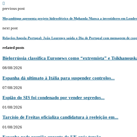
previous post
Moçambique apresenta projeto hidroelétrico de Mphanda Nkuwa a investidores em Londre
next post
Relações Angola-Portugal: João Lourenço saúda o Dia de Portugal com mensagem de coop
related posts
Bielorrússia classifica Euronews como “extremista” e Tsikhanouska
08/08/2026
Espanha dá ultimato à Itália para suspender controlos...
07/08/2026
Espião do SIS foi condenado por vender segredos...
01/08/2026
Tarcísio de Freitas oficializa candidatura à reeleição em...
01/08/2026
Espanha pede reunião urgente da UE após tensão...