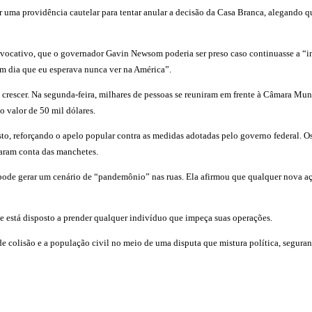
tar uma providência cautelar para tentar anular a decisão da Casa Branca, alegand
cativo, que o governador Gavin Newsom poderia ser preso caso continuasse a “inter
um dia que eu esperava nunca ver na América”.
crescer. Na segunda-feira, milhares de pessoas se reuniram em frente à Câmara Munic
o valor de 50 mil dólares.
esto, reforçando o apelo popular contra as medidas adotadas pelo governo federal.
aram conta das manchetes.
a pode gerar um cenário de “pandemônio” nas ruas. Ela afirmou que qualquer nova a
ue está disposto a prender qualquer indivíduo que impeça suas operações.
de colisão e a população civil no meio de uma disputa que mistura política, seguranç