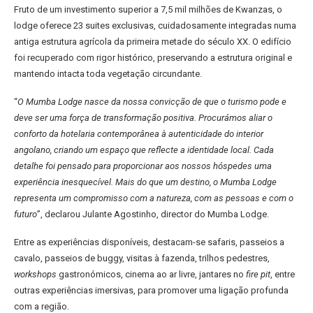
Fruto de um investimento superior a 7,5 mil milhões de Kwanzas, o
lodge oferece 23 suites exclusivas, cuidadosamente integradas numa
antiga estrutura agrícola da primeira metade do século XX. O edifício
foi recuperado com rigor histórico, preservando a estrutura original e
mantendo intacta toda vegetação circundante.
“
O Mumba Lodge nasce da nossa convicção de que o turismo pode e
deve ser uma força de transformação positiva. Procurámos aliar o
conforto da hotelaria contemporânea à autenticidade do interior
angolano, criando um espaço que reflecte a identidade local. Cada
detalhe foi pensado para proporcionar aos nossos hóspedes uma
experiência inesquecível. Mais do que um destino, o Mumba Lodge
representa um compromisso com a natureza, com as pessoas e com o
futuro
”, declarou Julante Agostinho, director do Mumba Lodge.
Entre as experiências disponíveis, destacam-se safaris, passeios a
cavalo, passeios de buggy, visitas à fazenda, trilhos pedestres,
workshops
gastronómicos, cinema ao ar livre, jantares no
fire pit
, entre
outras experiências imersivas, para promover uma ligação profunda
com a região.