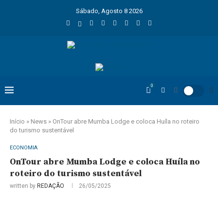
Sábado, Agosto 8 2026
0
Início
»
News
»
OnTour abre Mumba Lodge e coloca Huíla no roteiro
do turismo sustentável
ECONOMIA
OnTour abre Mumba Lodge e coloca Huíla no
roteiro do turismo sustentável
written by
REDAÇÃO
26/05/2025