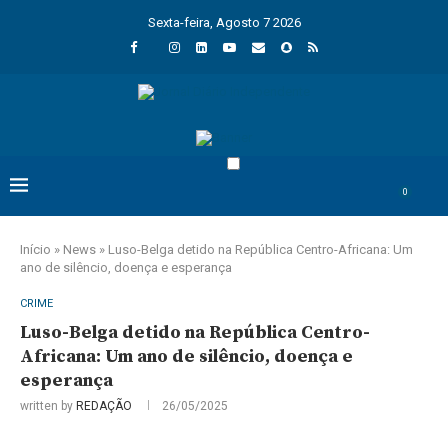
Sexta-feira, Agosto 7 2026
0
Início
»
News
»
Luso-Belga detido na República Centro-Africana: Um
ano de silêncio, doença e esperança
CRIME
Luso-Belga detido na República Centro-
Africana: Um ano de silêncio, doença e
esperança
written by
REDAÇÃO
26/05/2025