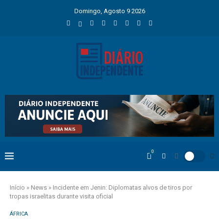
Domingo, Agosto 9 2026
0
Início
»
News
»
Incidente em Jenin: Diplomatas alvos de tiros por
tropas israelitas durante visita oficial
ÁFRICA