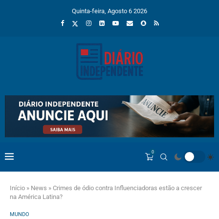
Quinta-feira, Agosto 6 2026
0
Início
»
News
»
Crimes de ódio contra Influenciadoras estão a crescer
na América Latina?
MUNDO