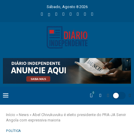
Sábado, Agosto 8 2026
0
Início
»
News
»
Abel Chivukuvuku é eleito presidente do PRA-JA Servir
Angola com expressiva maioria
POLÍTICA