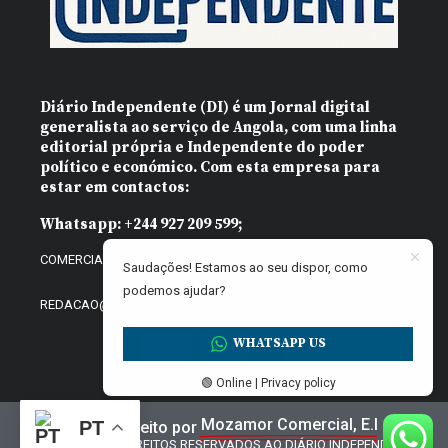
Diário Independente (DI)
é um Jornal digital
generalista ao serviço de Angola, com uma linha
editorial própria e Independente do poder
político e económico. Com esta empresa para
estar em contactos:
Whatsapp:
+244 927 209 599;
COMERCIAL@DIARIOINDEPENDENTE.INFO
Saudações! Estamos ao seu dispor, como
podemos ajudar?
REDACAO@DIARIOINDEPENDENTE.INFO
WHATSAPP US
🟢 Online | Privacy policy
Mozamor Comercial, E.I
PT
Website feito por
@2025 – TODOS DIREITOS RESERVADOS AO DIÁRIO INDEPENDENTE |