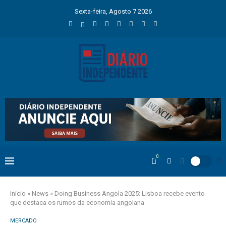
Sexta-feira, Agosto 7 2026
0
Início
»
News
»
Doing Business Angola 2025: Lisboa recebe evento
que destaca os rumos da economia angolana
MERCADO