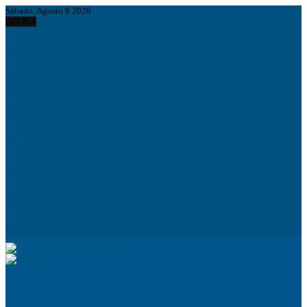
Sábado, Agosto 8 2026
AGORA
Bielorrússia classifica Euronews como “extremista” e Tsikhanouskaya acusa
Lukashenko de retaliação
João Lourenço recebe cumprimentos de despedida do embaixador do Vietname
em Angola
Espanha dá ultimato à Itália para suspender controlos fronteiriços e ameaça
responder com medidas recíprocas
Ministro confirma regresso de Manuel Chang a Moçambique e remete processos
à Justiça
Comunicar para construir a Nação: O desafio estratégico de Angola aos 50 Anos
de Independência
ANPG e Sonangol E&P Concluem perfuração do poço Katambi-2 do bloco 24
PIB da União Europeia atinge 18,8 biliões de euros em 2025 e Alemanha reforça
liderança económica
Empresas chinesas anunciam investimento de 150 milhões de dólares para
impulsionar indústria metalúrgica em Angola
Pesca ilegal durante período de veda preocupa operadores e ameaça reprodução
do carapau em Luanda
Desmantelados grupos de exploração ilegal de diamantes na Lunda-Norte