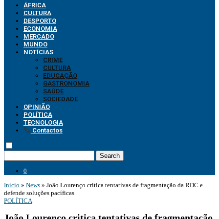
ÁFRICA
CULTURA
DESPORTO
ECONOMIA
MERCADO
MUNDO
NOTÍCIAS
CRIME
CULTURA
EDUCAÇÃO
GASTRONOMIA
SAÚDE
SOCIEDADE
OPINIÃO
POLÍTICA
TECNOLOGIA
Contactos
Search
0
Início
»
News
»
João Lourenço critica tentativas de fragmentação da RDC e
defende soluções pacíficas
POLÍTICA
João Lourenço critica tentativas de fragmentação