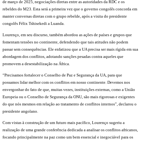
de março de 2025, negociações diretas entre as autoridades da RDC e os
rebeldes do M23. Esta será a primeira vez que o governo congolês concorda em
manter conversas diretas com o grupo rebelde, após a visita do presidente
congolês Félix Tshisekedi a Luanda.
Lourenço, em seu discurso, também abordou as ações de países e grupos que
fomentam tensões no continente, defendendo que tais atitudes não podem
passar sem consequências. Ele enfatizou que a UA precisa ser mais rígida em sua
abordagem dos conflitos, adotando sanções pesadas contra aqueles que
promovem a desestabilização na África.
“Precisamos fortalecer o Conselho de Paz e Segurança da UA, para que
possamos lidar melhor com os conflitos em nosso continente. Devemos nos
envergonhar do fato de que, muitas vezes, instituições externas, como a União
Europeia ou o Conselho de Segurança da ONU, são mais rigorosas e exigentes
do que nós mesmos em relação ao tratamento de conflitos internos”, declarou o
presidente angolano.
Com vistas à construção de um futuro mais pacífico, Lourenço sugeriu a
realização de uma grande conferência dedicada a analisar os conflitos africanos,
focando principalmente na paz como um bem essencial e inegociável para os