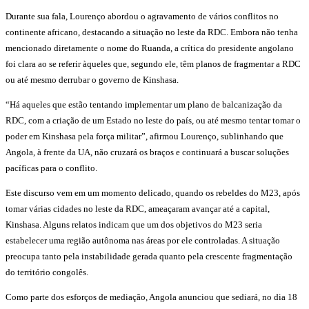
Durante sua fala, Lourenço abordou o agravamento de vários conflitos no
continente africano, destacando a situação no leste da RDC. Embora não tenha
mencionado diretamente o nome do Ruanda, a crítica do presidente angolano
foi clara ao se referir àqueles que, segundo ele, têm planos de fragmentar a RDC
ou até mesmo derrubar o governo de Kinshasa.
“Há aqueles que estão tentando implementar um plano de balcanização da
RDC, com a criação de um Estado no leste do país, ou até mesmo tentar tomar o
poder em Kinshasa pela força militar”, afirmou Lourenço, sublinhando que
Angola, à frente da UA, não cruzará os braços e continuará a buscar soluções
pacíficas para o conflito.
Este discurso vem em um momento delicado, quando os rebeldes do M23, após
tomar várias cidades no leste da RDC, ameaçaram avançar até a capital,
Kinshasa. Alguns relatos indicam que um dos objetivos do M23 seria
estabelecer uma região autônoma nas áreas por ele controladas. A situação
preocupa tanto pela instabilidade gerada quanto pela crescente fragmentação
do território congolês.
Como parte dos esforços de mediação, Angola anunciou que sediará, no dia 18