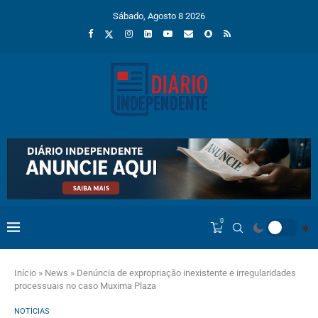
Sábado, Agosto 8 2026
0
Início
»
News
»
Denúncia de expropriação inexistente e irregularidades
processuais no caso Muxima Plaza
NOTÍCIAS