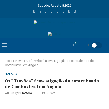
Sábado, Agosto 8 2026
0
Início
»
News
»
Os “Travões” à investigação do contrabando de
Combustível em Angola
NOTÍCIAS
Os “Travões” à investigação do contrabando
de Combustível em Angola
written by
REDAÇÃO
14/02/2025