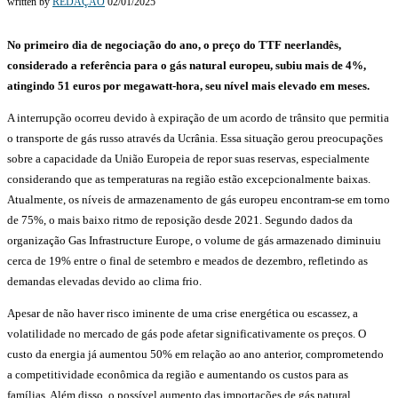
written by
REDAÇÃO
02/01/2025
No primeiro dia de negociação do ano, o preço do TTF neerlandês,
considerado a referência para o gás natural europeu, subiu mais de 4%,
atingindo 51 euros por megawatt-hora, seu nível mais elevado em meses.
A interrupção ocorreu devido à expiração de um acordo de trânsito que permitia
o transporte de gás russo através da Ucrânia. Essa situação gerou preocupações
sobre a capacidade da União Europeia de repor suas reservas, especialmente
considerando que as temperaturas na região estão excepcionalmente baixas.
Atualmente, os níveis de armazenamento de gás europeu encontram-se em torno
de 75%, o mais baixo ritmo de reposição desde 2021. Segundo dados da
organização Gas Infrastructure Europe, o volume de gás armazenado diminuiu
cerca de 19% entre o final de setembro e meados de dezembro, refletindo as
demandas elevadas devido ao clima frio.
Apesar de não haver risco iminente de uma crise energética ou escassez, a
volatilidade no mercado de gás pode afetar significativamente os preços. O
custo da energia já aumentou 50% em relação ao ano anterior, comprometendo
a competitividade econômica da região e aumentando os custos para as
famílias. Além disso, o possível aumento das importações de gás natural