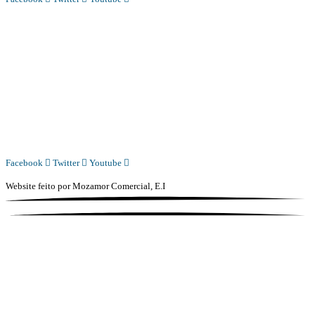
Diário Independente (DI)
é um Jornal digital generalista ao serviço de Angola, com uma linha editorial
própria e Independente do poder político e económico. Com esta empresa para estar em contactos:
Whatsapp:
+244 927 209 599;
COMERCIAL@DIARIOINDEPENDENTE.INFO
REDACAO@DIARIOINDEPENDENTE.INFO
Facebook
Twitter
Youtube
Website feito por
Mozamor Comercial, E.I
@2025 – TODOS DIREITOS RESERVADOS AO DIÁRIO INDEPENDENTE |