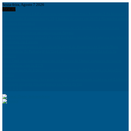
Sexta-feira, Agosto 7 2026
AGORA
ANPG e Sonangol E&P Concluem perfuração do poço Katambi-2 do bloco 24
PIB da União Europeia atinge 18,8 biliões de euros em 2025 e Alemanha reforça
liderança económica
Empresas chinesas anunciam investimento de 150 milhões de dólares para
impulsionar indústria metalúrgica em Angola
Pesca ilegal durante período de veda preocupa operadores e ameaça reprodução
do carapau em Luanda
Desmantelados grupos de exploração ilegal de diamantes na Lunda-Norte
Funcionários da Pumangol no Uíge detidos por especulação do preço da
gasolina
Irão e Omã acordam rota marítima no Estreito de Ormuz enquanto persistem
divergências com os EUA
Figo pede saída de Infantino e acusa presidente da FIFA de agir em benefício
próprio
Autocarros municipais chegaram à cidade e já arranjaram inimigos em Lichinga
Analisada situação dos angolanos na África do Sul