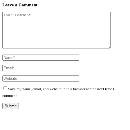
Leave a Comment
Save my name, email, and website in this browser for the next time I
comment.
Diário Independente (DI)
é um Jornal digital generalista ao serviço de Angola, com uma linha editorial
própria e Independente do poder político e económico. Com esta empresa para estar em contactos: