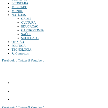
ECONOMIA
MERCADO
MUNDO
NOTÍCIAS
CRIME
CULTURA
EDUCAÇÃO
GASTRONOMIA
SAÚDE
SOCIEDADE
OPINIÃO
POLÍTICA
TECNOLOGIA
📞 Contactos
Facebook
Twitter
Youtube
Diário Independente (DI)
é um Jornal digital generalista ao serviço de Angola, com uma linha editorial
própria e Independente do poder político e económico. Com esta empresa para estar em contactos:
Whatsapp:
+244 927 209 599;
Comercial:
COMERCIAL@DIARIOINDEPENDENTE.INFO
Denuncia:
REDACAO@DIARIOINDEPENDENTE.INFO
Facebook
Twitter
Youtube