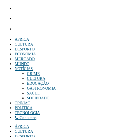
Whatsapp:
+244 927 209 599;
Comercial:
COMERCIAL@DIARIOINDEPENDENTE.INFO
Denuncia:
REDACAO@DIARIOINDEPENDENTE.INFO
ÁFRICA
CULTURA
DESPORTO
ECONOMIA
MERCADO
MUNDO
NOTÍCIAS
CRIME
CULTURA
EDUCAÇÃO
GASTRONOMIA
SAÚDE
SOCIEDADE
OPINIÃO
POLÍTICA
TECNOLOGIA
📞 Contactos
ÁFRICA
CULTURA
DESPORTO