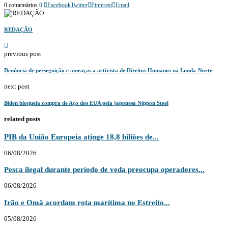
0 comentários
0
Facebook
Twitter
Pinterest
Email
REDAÇÃO
previous post
Denúncia de perseguição e ameaças a activista de Direitos Humanos na Lunda-Norte
next post
Biden bloqueia compra de Aço dos EUA pela japonesa Nippon Steel
related posts
PIB da União Europeia atinge 18,8 biliões de...
06/08/2026
Pesca ilegal durante período de veda preocupa operadores...
06/08/2026
Irão e Omã acordam rota marítima no Estreito...
05/08/2026