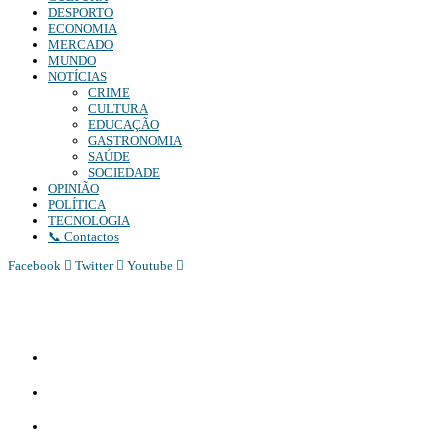
DESPORTO
ECONOMIA
MERCADO
MUNDO
NOTÍCIAS
CRIME
CULTURA
EDUCAÇÃO
GASTRONOMIA
SAÚDE
SOCIEDADE
OPINIÃO
POLÍTICA
TECNOLOGIA
📞 Contactos
Facebook
Twitter
Youtube
Diário Independente (DI)
é um Jornal digital generalista ao serviço de Angola, com uma linha editorial
própria e Independente do poder político e económico. Com esta empresa para estar em contactos:
Whatsapp:
+244 927 209 599;
Comercial:
COMERCIAL@DIARIOINDEPENDENTE.INFO
Denuncia:
REDACAO@DIARIOINDEPENDENTE.INFO