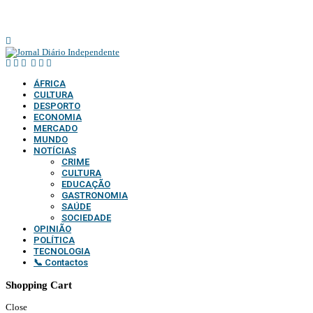
@2025 – TODOS DIREITOS RESERVADOS AO DIÁRIO INDEPENDENTE |
SUPORTE TÉCNICO DIONTÓNIO MULTIMEDIA, LDA
ÁFRICA
CULTURA
DESPORTO
ECONOMIA
MERCADO
MUNDO
NOTÍCIAS
CRIME
CULTURA
EDUCAÇÃO
GASTRONOMIA
SAÚDE
SOCIEDADE
OPINIÃO
POLÍTICA
TECNOLOGIA
📞 Contactos
Shopping Cart
Close