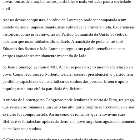
novas formas de atuação, menos partidárias e mais voltadas para a sociedade
civil.
Apesar dessas conquistas, a vitória de Lourenço pode ser comparada a um
castelo de areia: impressionante, mas vulnerável à primeira onda. Experiências
históricas, como as reviravoltas no Partido Comunista da União Soviética,
mostram que unanimidades são voláteis. A transição de poder entre José
Eduardo dos Santos e João Lourenço seguiu um padrão semelhante, com
antigos apoiadores rapidamente mudando de lado.
Se João Lourenço ganhou o MPLA, não se pode dizer o mesmo em relação ao
povo. Como reconheceu Norberto Garcia, assessor presidencial, o partido tem
perdido a capacidade de materializar os sonhos das pessoas. E sem o apoio
popular, nenhuma vitória partidária é suficiente.
A vitória de Lourenço no Congresso pode lembrar a história de Pirro, rei grego
que venceu os romanos a um custo tão alto que a própria sobrevivência de seu
exército foi comprometida. Assim como os romanos, que renovavam suas
fileiras e se fortaleciam após cada derrota, o povo angolano aguarda o momento
de realizar seus sonhos.
O Congresso poderia ter sido uma oportunidade de abertura e renovação