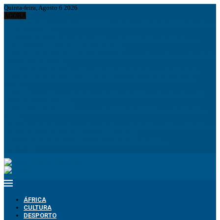
Quinta-feira, Agosto 6 2026
AGORA
PIB da União Europeia atinge 18,8 biliões de euros em 2025 e Alemanha reforça
liderança económica
Empresas chinesas anunciam investimento de 150 milhões de dólares para
impulsionar indústria metalúrgica em Angola
Pesca ilegal durante período de veda preocupa operadores e ameaça reprodução
do carapau em Luanda
Desmantelados grupos de exploração ilegal de diamantes na Lunda-Norte
Funcionários da Pumangol no Uíge detidos por especulação do preço da
gasolina
Irão e Omã acordam rota marítima no Estreito de Ormuz enquanto persistem
divergências com os EUA
Figo pede saída de Infantino e acusa presidente da FIFA de agir em benefício
próprio
Autocarros municipais chegaram à cidade e já arranjaram inimigos em Lichinga
Analisada situação dos angolanos na África do Sul
Prorrogado prazo de inscrição aos cursos dos Institutos médios
ÁFRICA
CULTURA
DESPORTO