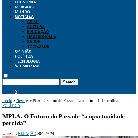
ECONOMIA
MERCADO
MUNDO
NOTÍCIAS
CRIME
CULTURA
EDUCAÇÃO
GASTRONOMIA
SAÚDE
SOCIEDADE
OPINIÃO
POLÍTICA
TECNOLOGIA
📞 Contactos
Search
0
Início
»
News
»
MPLA: O Futuro do Passado “a oportunidade perdida”
POLÍTICA
MPLA: O Futuro do Passado “a oportunidade
perdida”
written by
REDAÇÃO
30/12/2024