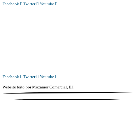
Facebook
Twitter
Youtube
Diário Independente (DI)
é um Jornal digital generalista ao serviço de Angola, com uma linha editorial
própria e Independente do poder político e económico. Com esta empresa para estar em contactos:
Whatsapp:
+244 927 209 599;
COMERCIAL@DIARIOINDEPENDENTE.INFO
REDACAO@DIARIOINDEPENDENTE.INFO
Facebook
Twitter
Youtube
Website feito por
Mozamor Comercial, E.I