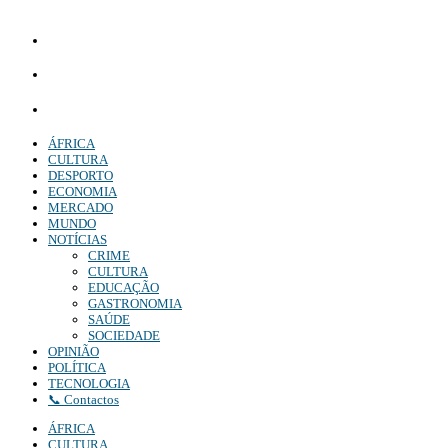
própria e Independente do poder político e económico. Com esta empresa para estar em contactos:
Whatsapp:
+244 927 209 599;
Comercial:
COMERCIAL@DIARIOINDEPENDENTE.INFO
Denuncia:
REDACAO@DIARIOINDEPENDENTE.INFO
ÁFRICA
CULTURA
DESPORTO
ECONOMIA
MERCADO
MUNDO
NOTÍCIAS
CRIME
CULTURA
EDUCAÇÃO
GASTRONOMIA
SAÚDE
SOCIEDADE
OPINIÃO
POLÍTICA
TECNOLOGIA
📞 Contactos
ÁFRICA
CULTURA