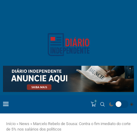
0
Início
»
News
»
Marcelo Rebelo de Sousa: Contra o fim imediato do corte
de 5% nos salários dos políticos