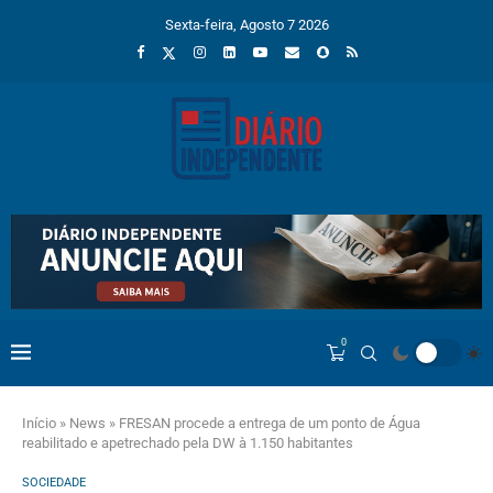
Sexta-feira, Agosto 7 2026
0
Início
»
News
»
FRESAN procede a entrega de um ponto de Água
reabilitado e apetrechado pela DW à 1.150 habitantes
SOCIEDADE