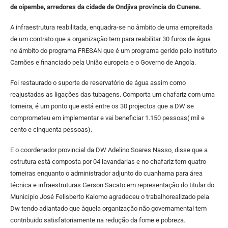
de oipembe, arredores da cidade de Ondjiva província do Cunene.
A infraestrutura reabilitada, enquadra-se no âmbito de uma empreitada
de um contrato que a organização tem para reabilitar 30 furos de água
no âmbito do programa FRESAN que é um programa gerido pelo instituto
Camões e financiado pela União europeia e o Governo de Angola.
Foi restaurado o suporte de reservatório de água assim como
reajustadas as ligações das tubagens. Comporta um chafariz com uma
torneira, é um ponto que está entre os 30 projectos que a DW se
comprometeu em implementar e vai beneficiar 1.150 pessoas( mil e
cento e cinquenta pessoas).
E o coordenador provincial da DW Adelino Soares Nasso, disse que a
estrutura está composta por 04 lavandarias e no chafariz tem quatro
torneiras enquanto o administrador adjunto do cuanhama para área
técnica e infraestruturas Gerson Sacato em representação do titular do
Municipio José Felisberto Kalomo agradeceu o trabalhorealizado pela
Dw tendo adiantado que àquela organização não governamental tem
contribuido satisfatoriamente na redução da fome e pobreza.