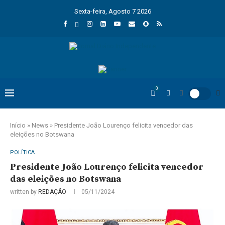
Sexta-feira, Agosto 7 2026
0
Início
»
News
»
Presidente João Lourenço felicita vencedor das
eleições no Botswana
POLÍTICA
Presidente João Lourenço felicita vencedor
das eleições no Botswana
written by
REDAÇÃO
05/11/2024