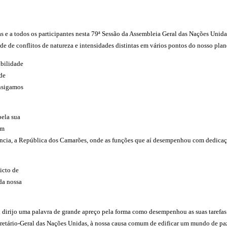
 e a todos os participantes nesta 79ª Sessão da Assembleia Geral das Nações Unida
de de conflitos de natureza e intensidades distintas em vários pontos do nosso plan
abilidade
 de
onsigamos
ela sua
um
elência, a República dos Camarões, onde as funções que aí desempenhou com dedica
icto de
da nossa
al dirijo uma palavra de grande apreço pela forma como desempenhou as suas tarefa
retário-Geral das Nações Unidas, à nossa causa comum de edificar um mundo de pa