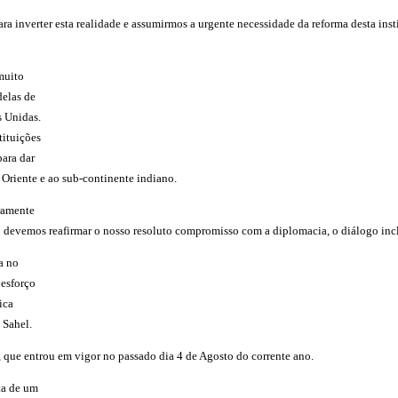
a inverter esta realidade e assumirmos a urgente necessidade da reforma desta ins
muito
delas de
s Unidas.
tituições
para dar
 Oriente e ao sub-continente indiano.
ramente
devemos reafirmar o nosso resoluto compromisso com a diplomacia, o diálogo inclus
a no
 esforço
ica
 Sahel.
 que entrou em vigor no passado dia 4 de Agosto do corrente ano.
ta de um