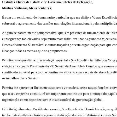
Distintos Chefes de Estado e de Governo,
Chefes de Delegação,
Minhas Senhoras, Meus Senhores,
É com um sentimento de honra muito particular que me dirijo a Vossas Excelências
sobressai o agravamento das tensões nas relações internacionais pela multiplicida
Afigura-se naturalmente compreensível que, em presença de um ambiente de inst
e insegurança tão elevadas, seja muito mais difícil realizar os grandes Objectivos
Desenvolvimento Sustentável e outros traçados por esta organização para que c
alcançar todas as metas a que nos propusemos.
Permitam-me que dirija uma saudação especial a Sua Excelência Philémon Yang p
eleição ao cargo de Presidente da 79ª Sessão da Assembleia Geral, o que assume 
significado especial para todo o continente africano e para o país de Vossa Exc
os trabalhos desta Sessão.
Permita-me apresentar-lhe os meus sinceros votos de sucesso nestas funções, conv
que o seu empenho constituirá um importante contributo para o reforço do papel 
organização como actor decisivo e insubstituível da governação global.
Felicito igualmente o Presidente cessante, Sua Excelência Dennis Francis, ao qu
também de enaltecer e louvar a grande dedicação do Senhor António Guterres Sec