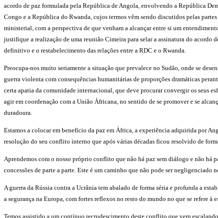
acordo de paz formulada pela República de Angola, envolvendo a República Dem
Congo e a República do Rwanda, cujos termos vêm sendo discutidos pelas partes 
ministerial, com a perspectiva de que venham a alcançar entre si um entendiment
justifique a realização de uma reunião Cimeira para selar a assinatura do acordo d
definitivo e o restabelecimento das relações entre a RDC e o Rwanda.
Preocupa-nos muito seriamente a situação que prevalece no Sudão, onde se dese
guerra violenta com consequências humanitárias de proporções dramáticas peran
certa apatia da comunidade internacional, que deve procurar convergir os seus esf
agir em coordenação com a União Áfricana, no sentido de se promover e se alcanç
duradoura.
Estamos a colocar em benefício da paz em África, a experiência adquirida por An
resolução do seu conflito interno que após várias décadas ficou resolvido de forma
Aprendemos com o nosso próprio conflito que não há paz sem diálogo e não há p
concessões de parte a parte. Este é um caminho que não pode ser negligenciado no
A guerra da Rússia contra a Ucrânia tem abalado de forma séria e profunda a estab
a segurança na Europa, com fortes reflexos no resto do mundo no que se refere à e
Temos assistido a um contínuo recrudescimento deste conflito que vem escaland