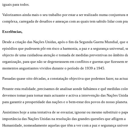
iguais para todos.
Valorizamos ainda mais o seu trabalho por estar a ser realizado numa conjuntura
complexa, carregada de desafios e ameaças com as quais tem sabido lidar com pr
Excelências,
Desde a criação das Nações Unidas, após o fim da Segunda Guerra Mundial, que o
episódios que pudessem pôr em risco a harmonia, a paz e a segurança universal, s
objecto de uma cuidadosa atenção e tomada de medidas preventivas no âmbito d
organização, para que não se degenerassem em conflitos e guerras que fizessem re
momentos angustiantes vividos durante o período de 1939 a 1945.
Passadas quase oito décadas, a constatação objectiva que podemos fazer, na actua
Perante esta realidade, precisamos de analisar aonde falhámos e quê medidas cole
devemos tomar para tornar mais actuante e activa a intervenção das Nações Unidas
para garantir a prosperidade das nações e o bem-estar dos povos do nosso planeta.
Assistimos hoje a uma tentativa de se esvaziar, ignorar ou mesmo substituir o pape
importância das Nações Unidas na resolução das grandes questões que afligem a
Humanidade, nomeadamente aquelas que têm a ver com a paz e segurança univers