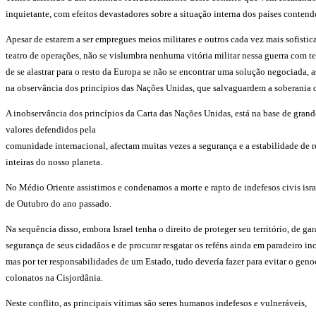
inquietante, com efeitos devastadores sobre a situação interna dos países contend
Apesar de estarem a ser empregues meios militares e outros cada vez mais sofistic
teatro de operações, não se vislumbra nenhuma vitória militar nessa guerra com t
de se alastrar para o resto da Europa se não se encontrar uma solução negociada, a
na observância dos princípios das Nações Unidas, que salvaguardem a soberania dos
A inobservância dos princípios da Carta das Nações Unidas, está na base de grande
valores defendidos pela
comunidade internacional, afectam muitas vezes a segurança e a estabilidade de r
inteiras do nosso planeta.
No Médio Oriente assistimos e condenamos a morte e rapto de indefesos civis israe
de Outubro do ano passado.
Na sequência disso, embora Israel tenha o direito de proteger seu território, de gar
segurança de seus cidadãos e de procurar resgatar os reféns ainda em paradeiro inc
mas por ter responsabilidades de um Estado, tudo devería fazer para evitar o gen
colonatos na Cisjordânia.
Neste conflito, as principais vítimas são seres humanos indefesos e vulneráveis,