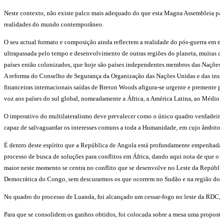
Neste contexto, não existe palco mais adequado do que esta Magna Assembleia par
realidades do mundo contemporâneo.
O seu actual formato e composição ainda reflectem a realidade do pós-guerra em 
ultrapassada pelo tempo e desenvolvimento de outras regiões do planeta, muitas 
países então colonizados, que hoje são países independentes membros das Naçõe
A reforma do Conselho de Segurança da Organização das Nações Unidas e das ins
financeiras internacionais saídas de Breton Woods afigura-se urgente e premente 
voz aos países do sul global, nomeadamente a África, a América Latina, ao Médio
O imperativo do multilateralismo deve prevalecer como o único quadro verdadei
capaz de salvaguardar os interesses comuns a toda a Humanidade, em cujo âmbito 
É dentro deste espírito que a República de Angola está profundamente empenhad
processo de busca de soluções para conflitos em África, dando aqui nota de que o
maior neste momento se centra no conflito que se desenvolve no Leste da Repúbl
Democrática do Congo, sem descurarmos os que ocorrem no Sudão e na região do
No quadro do processo de Luanda, foi alcançado um cessar-fogo no leste da RDC,
Para que se consolidem os ganhos obtidos, foi colocada sobre a mesa uma propos