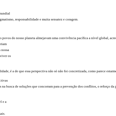
 mundial
agmatismo, responsabilidade e muita sensatez e coragem.
s povos do nosso planeta almejavam uma convivência pacífica a nível global, acre
eriam
a nossa
viver os
lidade, é a de que essa perspectiva não só não foi concretizada, como parece estarm
ctivas
 na busca de soluções que concorram para a prevenção dos conflitos, o reforço da 
l e a
ais.