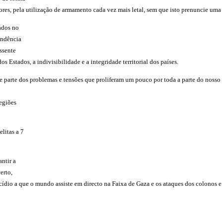
ores, pela utilização de armamento cada vez mais letal, sem que isto prenuncie uma
ados no
endência
ssente
 Estados, a indivisibilidade e a integridade territorial dos países.
 parte dos problemas e tensões que proliferam um pouco por toda a parte do nosso p
egiões
litas a 7
antir a
erto,
ocídio a que o mundo assiste em directo na Faixa de Gaza e os ataques dos colonos 