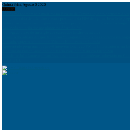
Quinta-feira, Agosto 6 2026
AGORA
Irão e Omã acordam rota marítima no Estreito de Ormuz enquanto persistem div
Figo pede saída de Infantino e acusa presidente da FIFA de agir em benefício próp
Autocarros municipais chegaram à cidade e já arranjaram inimigos em Lichinga
Analisada situação dos angolanos na África do Sul
Prorrogado prazo de inscrição aos cursos dos Institutos médios
Ministro do interior diz que fenémeno “quínguila” tem os dias contados em Ango
Lançado projecto habitacional Vila dos Kuduristas em Luanda
Apresentado programa que prevê intervencionar 226 KM de infraestruturas em L
Mentiras do Pastor Kamalandua “ fazem vigília “ a Ministro Filipe Zau
Presidente João Lourenço manifesta pesar por trágico acidente rodoviário no Cua