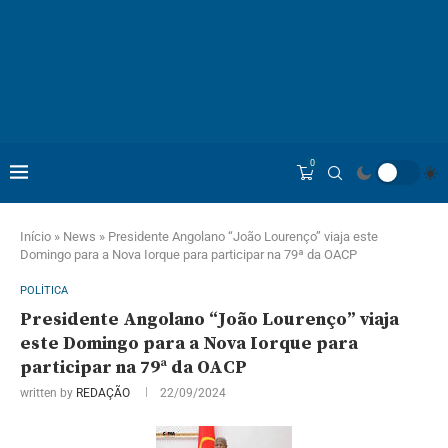
0
Início
»
News
»
Presidente Angolano “João Lourenço” viaja este
Domingo para a Nova Iorque para participar na 79ª da OACP
POLÍTICA
Presidente Angolano “João Lourenço” viaja
este Domingo para a Nova Iorque para
participar na 79ª da OACP
written by
REDAÇÃO
22/09/2024