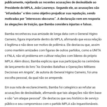
publicamente, rejeitando as recentes acusações de deslealdade ao
Presidente do MPLA, João Lourenço. Segundo ele, as acusações são
“infundadas” e têm como objetivo prejudicar sua reputação, sendo
motivadas por “interesses obscuros”. A declaração vem em resposta
às alegações de traição, que Bamba considera injustas e falsas.
Bamba reconheceu sua amizade de longa data com o General Higino
Carneiro, figura importante dentro do MPLA, afirmando que essa relação
é legítima e não deve ser motivo de polêmica. Ele destacou que, assim
como mantém amizades com figuras de outros partidos, como a UNITA
e FNLA, não vê problema em cultivar relações com líderes do próprio
MPLA. Além disso, Bamba explicou que sua participação na cerimônia
de lançamento do livro “As Grandes Batalhas e Operações Militares
Decisivas em Angola”, de autoria do General Higino Carneiro, foi uma
escolha pessoal, da qual não se arrepende.
Em sua nota de esclarecimento, Bamba foi categórico ao refutar as
acusações de deslealdade, afirmando que tais alegações não têm base
e são “um ataque pessoal”. Ele destacou que seu histórico de serviço
público e seu compromisso com o partido MPLA são inquestionáveis.