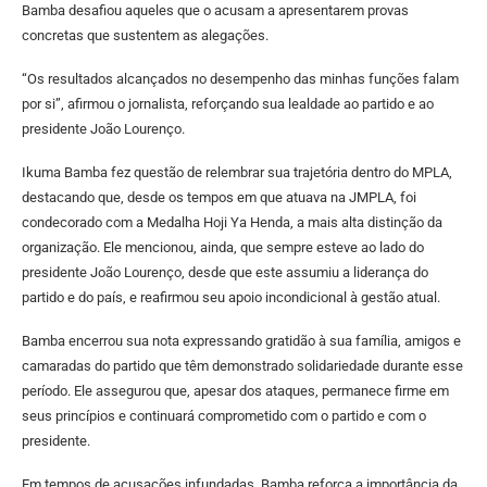
Bamba desafiou aqueles que o acusam a apresentarem provas
concretas que sustentem as alegações.
“Os resultados alcançados no desempenho das minhas funções falam
por si”, afirmou o jornalista, reforçando sua lealdade ao partido e ao
presidente João Lourenço.
Ikuma Bamba fez questão de relembrar sua trajetória dentro do MPLA,
destacando que, desde os tempos em que atuava na JMPLA, foi
condecorado com a Medalha Hoji Ya Henda, a mais alta distinção da
organização. Ele mencionou, ainda, que sempre esteve ao lado do
presidente João Lourenço, desde que este assumiu a liderança do
partido e do país, e reafirmou seu apoio incondicional à gestão atual.
Bamba encerrou sua nota expressando gratidão à sua família, amigos e
camaradas do partido que têm demonstrado solidariedade durante esse
período. Ele assegurou que, apesar dos ataques, permanece firme em
seus princípios e continuará comprometido com o partido e com o
presidente.
Em tempos de acusações infundadas, Bamba reforça a importância da