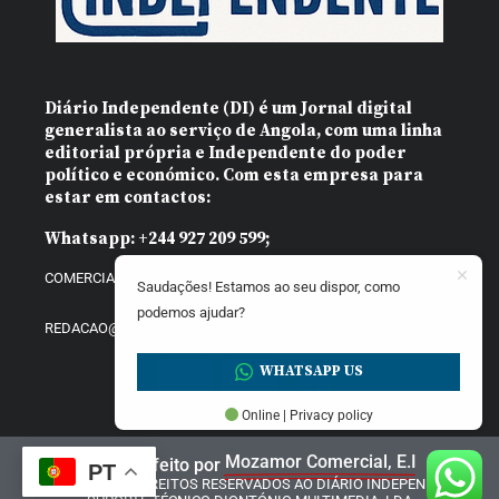
Diário Independente (DI)
é um Jornal digital
generalista ao serviço de Angola, com uma linha
editorial própria e Independente do poder
político e económico. Com esta empresa para
estar em contactos:
Whatsapp:
+244 927 209 599;
COMERCIAL@DIARIOINDEPENDENTE.INFO
Saudações! Estamos ao seu dispor, como
podemos ajudar?
REDACAO@DIARIOINDEPENDENTE.INFO
WHATSAPP US
Online | Privacy policy
Mozamor Comercial, E.I
Website feito por
PT
@2025 – TODOS DIREITOS RESERVADOS AO DIÁRIO INDEPENDENTE |