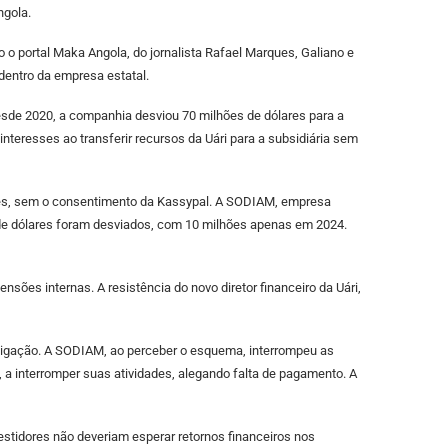
ngola.
o portal Maka Angola, do jornalista Rafael Marques, Galiano e
dentro da empresa estatal.
desde 2020, a companhia desviou 70 milhões de dólares para a
teresses ao transferir recursos da Uári para a subsidiária sem
antes, sem o consentimento da Kassypal. A SODIAM, empresa
 de dólares foram desviados, com 10 milhões apenas em 2024.
ões internas. A resistência do novo diretor financeiro da Uári,
stigação. A SODIAM, ao perceber o esquema, interrompeu as
, a interromper suas atividades, alegando falta de pagamento. A
estidores não deveriam esperar retornos financeiros nos