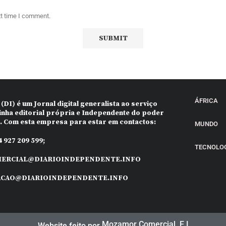
xt time I comment.
ÁFRICA
 (DI)
é um Jornal digital generalista ao serviço
inha editorial própria e Independente do poder
o. Com esta empresa para estar em contactos:
MUNDO
 927 209 599;
TECNOLO
ERCIAL@DIARIOINDEPENDENTE.INFO
ACAO@DIARIOINDEPENDENTE.INFO
Mozamor Comercial, E.I
Website feito por