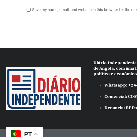
Save my name, email, and website in this browser for the ne
Diário Independente
de Angola, com uma l
político e económic
Whatsapp:
+244
Comercial:
COM
Denuncia:
RED
PT