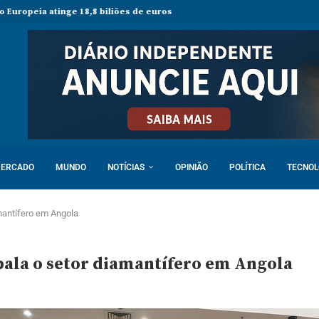
inge 18,8 biliões de euros em 2025 e Alemanha reforça liderança económ
ERCADO
MUNDO
NOTÍCIAS
OPINIÃO
POLÍTICA
TECNOL
mantífero em Angola
bala o setor diamantífero em Angola