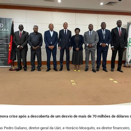
nova crise após a descoberta de um desvio de mais de 70 milhões de dólares 
as Pedro Galiano, diretor-geral da Uári, e Horácio Mosquito, ex-diretor financ