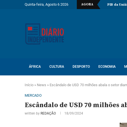
Quinta-feira, Agosto 6 2026
AGORA
erfuração do poço Katambi-2 do bloco 24
PIB da União Europeia at
ÁFRICA
CULTURA
DESPORTO
ECONOMIA
M
Início
»
News
»
Escândalo de USD 70 milhões abala o setor dia
MERCADO
Escândalo de USD 70 milhões a
written by
REDAÇÃO
18/09/2024