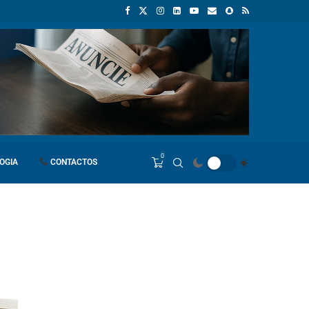
ica
Empresas chinesas anunciam investimento de 150 milhões de dó
0
OGIA
CONTACTOS