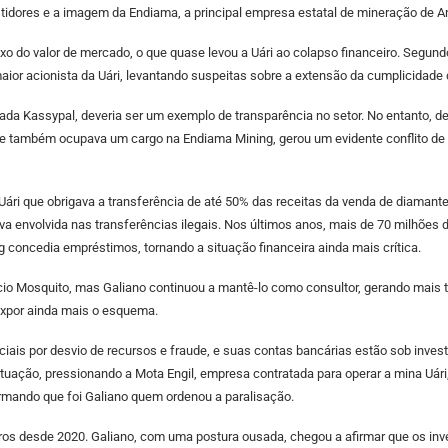
idores e a imagem da Endiama, a principal empresa estatal de mineração de A
do valor de mercado, o que quase levou a Uári ao colapso financeiro. Segundo 
or acionista da Uári, levantando suspeitas sobre a extensão da cumplicidade 
ivada Kassypal, deveria ser um exemplo de transparência no setor. No entanto, 
ue também ocupava um cargo na Endiama Mining, gerou um evidente conflito de in
a Uári que obrigava a transferência de até 50% das receitas da venda de diam
a envolvida nas transferências ilegais. Nos últimos anos, mais de 70 milhões
 concedia empréstimos, tornando a situação financeira ainda mais crítica.
io Mosquito, mas Galiano continuou a mantê-lo como consultor, gerando mais tens
 expor ainda mais o esquema.
ciais por desvio de recursos e fraude, e suas contas bancárias estão sob inve
situação, pressionando a Mota Engil, empresa contratada para operar a mina Uári
mando que foi Galiano quem ordenou a paralisação.
lucros desde 2020. Galiano, com uma postura ousada, chegou a afirmar que os inv