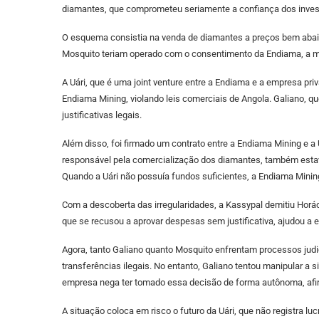
diamantes, que comprometeu seriamente a confiança dos invest
O esquema consistia na venda de diamantes a preços bem abaixo 
Mosquito teriam operado com o consentimento da Endiama, a mai
A Uári, que é uma joint venture entre a Endiama e a empresa pr
Endiama Mining, violando leis comerciais de Angola. Galiano, q
justificativas legais.
Além disso, foi firmado um contrato entre a Endiama Mining e 
responsável pela comercialização dos diamantes, também estav
Quando a Uári não possuía fundos suficientes, a Endiama Mining
Com a descoberta das irregularidades, a Kassypal demitiu Horác
que se recusou a aprovar despesas sem justificativa, ajudou a
Agora, tanto Galiano quanto Mosquito enfrentam processos judi
transferências ilegais. No entanto, Galiano tentou manipular a 
empresa nega ter tomado essa decisão de forma autônoma, afir
A situação coloca em risco o futuro da Uári, que não registra 