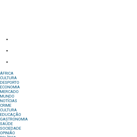
Diário Independente (DI)
é um Jornal digital generalista ao serv
contactos:
Whatsapp:
+244 927 209 599;
Comercial:
COMERCIAL@DIARIOINDEPENDENTE.INFO
Denuncia:
REDACAO@DIARIOINDEPENDENTE.INFO
ÁFRICA
CULTURA
DESPORTO
ECONOMIA
MERCADO
MUNDO
NOTÍCIAS
CRIME
CULTURA
EDUCAÇÃO
GASTRONOMIA
SAÚDE
SOCIEDADE
OPINIÃO