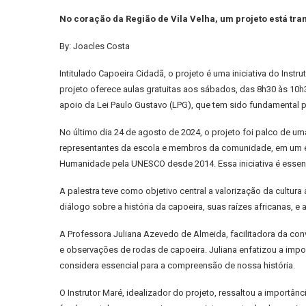
No coração da Região de Vila Velha, um projeto está tr
By: Joacles Costa
Intitulado Capoeira Cidadã, o projeto é uma iniciativa do Inst
projeto oferece aulas gratuitas aos sábados, das 8h30 às 10h
apoio da Lei Paulo Gustavo (LPG), que tem sido fundamental par
No último dia 24 de agosto de 2024, o projeto foi palco de uma p
representantes da escola e membros da comunidade, em um esf
Humanidade pela UNESCO desde 2014. Essa iniciativa é essencial 
A palestra teve como objetivo central a valorização da cultura
diálogo sobre a história da capoeira, suas raízes africanas,
A Professora Juliana Azevedo de Almeida, facilitadora da co
e observações de rodas de capoeira. Juliana enfatizou a import
considera essencial para a compreensão de nossa história.
O Instrutor Maré, idealizador do projeto, ressaltou a importânc