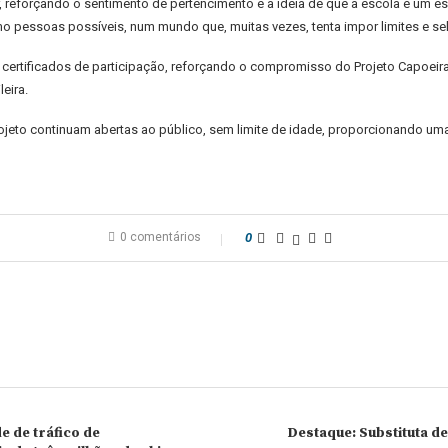
r, reforçando o sentimento de pertencimento e a ideia de que a escola é u
o pessoas possíveis, num mundo que, muitas vezes, tenta impor limites e sel
e certificados de participação, reforçando o compromisso do Projeto Capoe
eira.
rojeto continuam abertas ao público, sem limite de idade, proporcionando um
0 comentários
0
 de tráfico de
Destaque: Substituta d