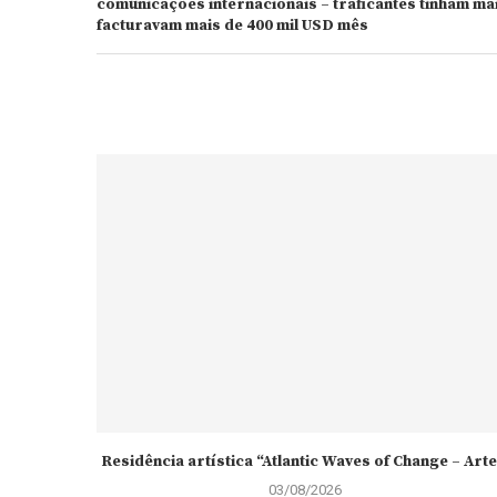
comunicações internacionais – traficantes tinham mai
facturavam mais de 400 mil USD mês
Residência artística “Atlantic Waves of Change – Arte.
03/08/2026