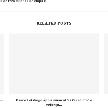
s de três milhões de chips e
RELATED POSTS
..
Banco Letshego apoia musical “O Veredicto” e
reforça...