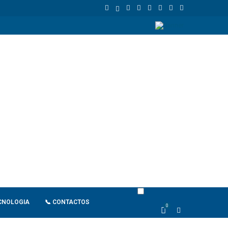
gola
Espanha dá ultimato à Itália para suspender controlos front
CNOLOGIA
📞 CONTACTOS
0