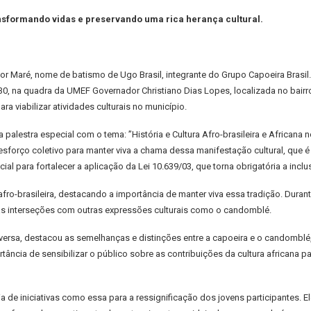
ansformando vidas e preservando uma rica herança cultural.
rutor Maré, nome de batismo de Ugo Brasil, integrante do Grupo Capoeira Brasi
30, na quadra da UMEF Governador Christiano Dias Lopes, localizada no bairr
a viabilizar atividades culturais no município.
alestra especial com o tema: ”História e Cultura Afro-brasileira e Africana no 
orço coletivo para manter viva a chama dessa manifestação cultural, que é 
para fortalecer a aplicação da Lei 10.639/03, que torna obrigatória a inclusão
 afro-brasileira, destacando a importância de manter viva essa tradição. Dura
 e as interseções com outras expressões culturais como o candomblé.
nversa, destacou as semelhanças e distinções entre a capoeira e o candombl
ância de sensibilizar o público sobre as contribuições da cultura africana pa
ia de iniciativas como essa para a ressignificação dos jovens participantes. E