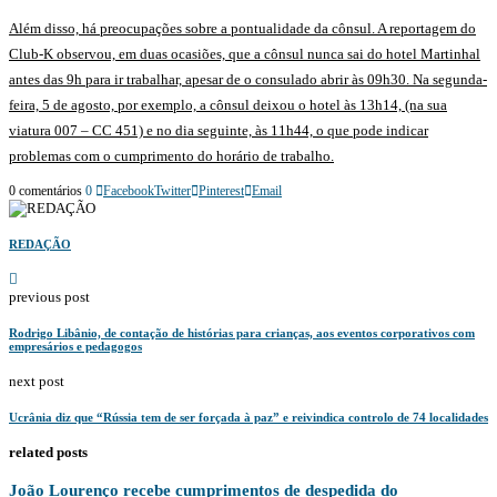
Além disso, há preocupações sobre a pontualidade da cônsul. A reportagem do
Club-K observou, em duas ocasiões, que a cônsul nunca sai do hotel Martinhal
antes das 9h para ir trabalhar, apesar de o consulado abrir às 09h30. Na segunda-
feira, 5 de agosto, por exemplo, a cônsul deixou o hotel às 13h14, (na sua
viatura 007 – CC 451) e no dia seguinte, às 11h44, o que pode indicar
problemas com o cumprimento do horário de trabalho.
0 comentários
0
Facebook
Twitter
Pinterest
Email
REDAÇÃO
previous post
Rodrigo Libânio, de contação de histórias para crianças, aos eventos corporativos com
empresários e pedagogos
next post
Ucrânia diz que “Rússia tem de ser forçada à paz” e reivindica controlo de 74 localidades
related posts
João Lourenço recebe cumprimentos de despedida do