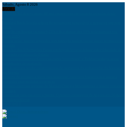
Sábado, Agosto 8 2026
AGORA
África do Sul deteve quase 60 mil estrangeiros em situação irregular desde
janeiro
Standard Bank Angola reforça financiamento sustentável e aposta no impacto
social
Inflação em Angola cai para 9,33% e fica abaixo dos 10% pela primeira vez
desde 2015
Eclipse solar: poucos segundos sem proteção podem causar danos permanentes
na visão
Nova Lei das Informações Falsas em Angola levanta debate sobre liberdade de
expressão e poderes do Estado
Bielorrússia classifica Euronews como “extremista” e Tsikhanouskaya acusa
Lukashenko de retaliação
João Lourenço recebe cumprimentos de despedida do embaixador do Vietname
em Angola
Espanha dá ultimato à Itália para suspender controlos fronteiriços e ameaça
responder com medidas recíprocas
Ministro confirma regresso de Manuel Chang a Moçambique e remete processos
à Justiça
Comunicar para construir a Nação: O desafio estratégico de Angola aos 50 Anos
de Independência