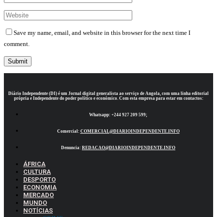
Save my name, email, and website in this browser for the next time I
comment.
Diário Independente (DI)
é um Jornal digital generalista ao serviço de Angola, com uma linha editorial
própria e Independente do poder político e económico. Com esta empresa para estar em contactos:
Whatsapp:
+244 927 209 599;
Comercial:
COMERCIAL@DIARIOINDEPENDENTE.INFO
Denuncia:
REDACAO@DIARIOINDEPENDENTE.INFO
ÁFRICA
CULTURA
DESPORTO
ECONOMIA
MERCADO
MUNDO
NOTÍCIAS