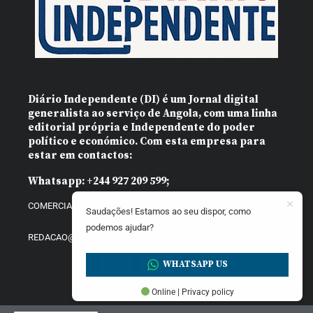
Diário Independente (DI)
é um Jornal digital
generalista ao serviço de Angola, com uma linha
editorial própria e Independente do poder
político e económico. Com esta empresa para
estar em contactos:
Whatsapp:
+244 927 209 599;
COMERCIAL@DIARIOINDEPENDENTE.INFO
Saudações! Estamos ao seu dispor, como
podemos ajudar?
REDACAO@DIARIOINDEPENDENTE.INFO
WHATSAPP US
Online | Privacy policy