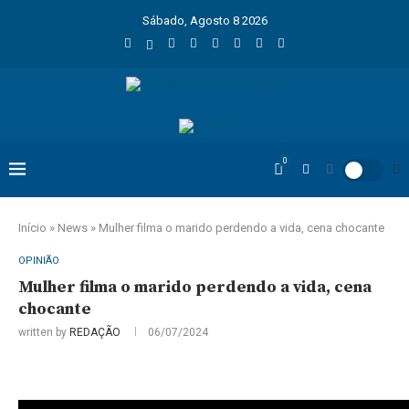
Sábado, Agosto 8 2026
0
Início
»
News
»
Mulher filma o marido perdendo a vida, cena chocante
OPINIÃO
Mulher filma o marido perdendo a vida, cena
chocante
written by
REDAÇÃO
06/07/2024