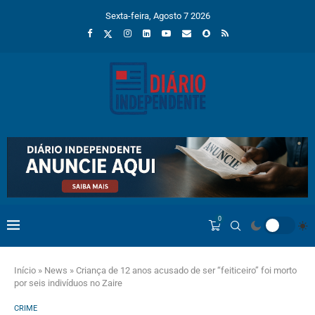
Sexta-feira, Agosto 7 2026
0
Início
»
News
»
Criança de 12 anos acusado de ser “feiticeiro” foi morto
por seis indivíduos no Zaire
CRIME