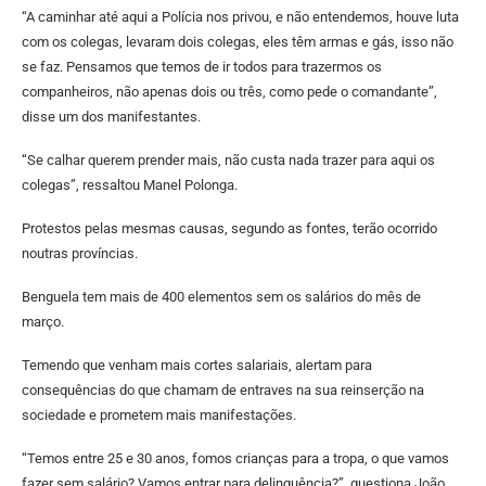
“A caminhar até aqui a Polícia nos privou, e não entendemos, houve luta
com os colegas, levaram dois colegas, eles têm armas e gás, isso não
se faz. Pensamos que temos de ir todos para trazermos os
companheiros, não apenas dois ou três, como pede o comandante”,
disse um dos manifestantes.
“Se calhar querem prender mais, não custa nada trazer para aqui os
colegas”, ressaltou Manel Polonga.
Protestos pelas mesmas causas, segundo as fontes, terão ocorrido
noutras províncias.
Benguela tem mais de 400 elementos sem os salários do mês de
março.
Temendo que venham mais cortes salariais, alertam para
consequências do que chamam de entraves na sua reinserção na
sociedade e prometem mais manifestações.
“Temos entre 25 e 30 anos, fomos crianças para a tropa, o que vamos
fazer sem salário? Vamos entrar para delinquência?”, questiona João