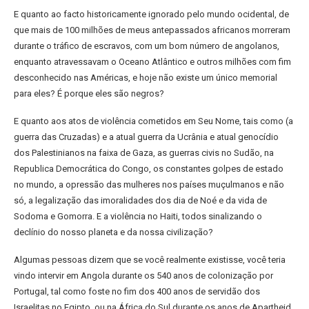
E quanto ao facto historicamente ignorado pelo mundo ocidental, de
que mais de 100 milhões de meus antepassados africanos morreram
durante o tráfico de escravos, com um bom número de angolanos,
enquanto atravessavam o Oceano Atlântico e outros milhões com fim
desconhecido nas Américas, e hoje não existe um único memorial
para eles? É porque eles são negros?
E quanto aos atos de violência cometidos em Seu Nome, tais como (a
guerra das Cruzadas) e a atual guerra da Ucrânia e atual genocídio
dos Palestinianos na faixa de Gaza, as guerras civis no Sudão, na
Republica Democrática do Congo, os constantes golpes de estado
no mundo, a opressão das mulheres nos países muçulmanos e não
só, a legalização das imoralidades dos dia de Noé e da vida de
Sodoma e Gomorra. E a violência no Haiti, todos sinalizando o
declínio do nosso planeta e da nossa civilização?
Algumas pessoas dizem que se você realmente existisse, você teria
vindo intervir em Angola durante os 540 anos de colonização por
Portugal, tal como foste no fim dos 400 anos de servidão dos
Israelitas no Egipto, ou na África do Sul durante os anos de Apartheid,