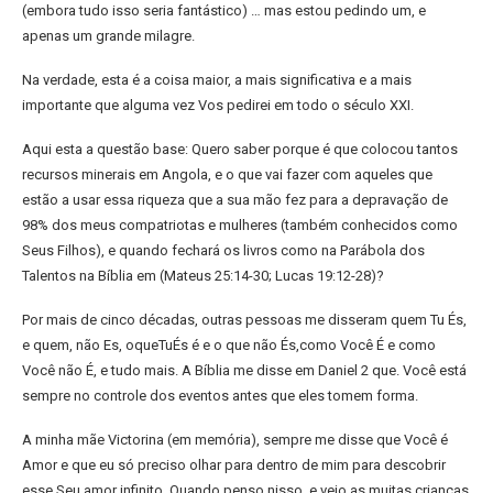
(embora tudo isso seria fantástico) … mas estou pedindo um, e
apenas um grande milagre.
Na verdade, esta é a coisa maior, a mais significativa e a mais
importante que alguma vez Vos pedirei em todo o século XXI.
Aqui esta a questão base: Quero saber porque é que colocou tantos
recursos minerais em Angola, e o que vai fazer com aqueles que
estão a usar essa riqueza que a sua mão fez para a depravação de
98% dos meus compatriotas e mulheres (também conhecidos como
Seus Filhos), e quando fechará os livros como na Parábola dos
Talentos na Bíblia em (Mateus 25:14-30; Lucas 19:12-28)?
Por mais de cinco décadas, outras pessoas me disseram quem Tu És,
e quem, não Es, oqueTuÉs é e o que não És,como Você É e como
Você não É, e tudo mais. A Bíblia me disse em Daniel 2 que. Você está
sempre no controle dos eventos antes que eles tomem forma.
A minha mãe Victorina (em memória), sempre me disse que Você é
Amor e que eu só preciso olhar para dentro de mim para descobrir
esse Seu amor infinito. Quando penso nisso, e vejo as muitas crianças