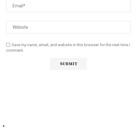
Save my name, email, and website in this browser for the next time I
comment.
Diário Independente (DI)
é um Jornal digital generalista ao
serviço de Angola, com uma linha editorial própria e
Independente do poder político e económico. Com esta
empresa para estar em contactos:
Whatsapp:
+244 927 209 599;