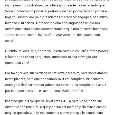
ou mesmo no Zimbabué que já teve um presidente declarando que
Você o colocou no poder lá, portanto ele não podia deixar o poder e
hoje foi substituído pelo presidente Emerson Mnangagwa, não muito
humano e Tu sabes. A grande maioria dos angolanos religiosos,
dizem que estas coisas aconteceram porque nós os seres humanos,
fomos criados com o livre arbítrio que você nos deu, quem está
certo?
Querido Rei dos Reis, agora vou direto para Si: Vou até a fonte (Você)
e faço todas essas perguntas, arriscando minha salvação por
questionar você.
Por favor, revele sua verdadeira natureza para mim, para meus irmãos
neste planeta, para que possamos viver em completo alinhamento
consigo e dedicar nossas vidas para servir o Seu propósito Divino. É
por isso que estou lhe enviando esta CARTA ABERTA.
Imagino que o Anjo que vai levar esta CARTA para Você, pode até
dizer que não tenho fé, o que poderia ser medido pela minha crença
naquilo que não vi, não experimentei ou tive prova. Ele estará certo