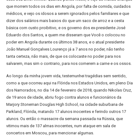
que morrem todos os dias em Angola, por falta de comida, cuidados
médicos, e vejo os idosos a serem ignorados pelos familiares e que
dizer dos salários mais baixos do que um saco de arroz e a cesta
básica com custo proibitivo, e os governo dos ex-presidente José
Eduardo dos Santos, a quem me disseram que Você o colocou no
poder em Angola durante os últimos 38 anos, e o atual presidente
João Manuel Gonçalves Lourenço já a 7 anos no poder, não tenho
tanta certeza, não mais, de que os colocaste no poder para nos
salvarem, mas sim o contrario, para nos comerem a carne e os ossos.
Ao longo da minha jovem vida, testemunhei tragédias sem sentido,
como a que ocorreu aqui na Flórida nos Estados Unidos, em pleno Dia
dos Namorados, no dia 14 de fevereiro de 2018, quando Nikolas Cruz,
de 19 anos de idade, abriu fogo contra alunos e funcionários da
Marjory Stoneman Douglas High School, na cidade suburbana de
Parkland, Flórida, matando 17 alunos inocentes e ferindo outros 17
alunos. Ou então o massacre da semana passada na Rússia, que
vitimou mais de 137 almas inocentes, num ataque em sala de
concertos em Moscou, para mencionar algumas.