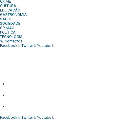
CRIME
CULTURA
EDUCAÇÃO
GASTRONOMIA
SAÚDE
SOCIEDADE
OPINIÃO
POLÍTICA
TECNOLOGIA
📞 Contactos
Facebook
Twitter
Youtube
Diário Independente (DI)
é um Jornal digital generalista ao
serviço de Angola, com uma linha editorial própria e
Independente do poder político e económico. Com esta
empresa para estar em contactos:
Whatsapp:
+244 927 209 599;
Comercial:
COMERCIAL@DIARIOINDEPENDENTE.INFO
Denuncia:
REDACAO@DIARIOINDEPENDENTE.INFO
Facebook
Twitter
Youtube
Diário Independente (DI)
é um Jornal digital generalista ao