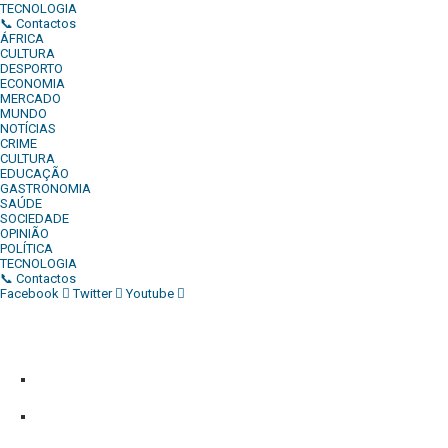
TECNOLOGIA
📞 Contactos
ÁFRICA
CULTURA
DESPORTO
ECONOMIA
MERCADO
MUNDO
NOTÍCIAS
CRIME
CULTURA
EDUCAÇÃO
GASTRONOMIA
SAÚDE
SOCIEDADE
OPINIÃO
POLÍTICA
TECNOLOGIA
📞 Contactos
Facebook
Twitter
Youtube
Diário Independente (DI)
é um Jornal digital generalista ao serv
contactos:
Whatsapp:
+244 927 209 599;
Comercial:
COMERCIAL@DIARIOINDEPENDENTE.INFO