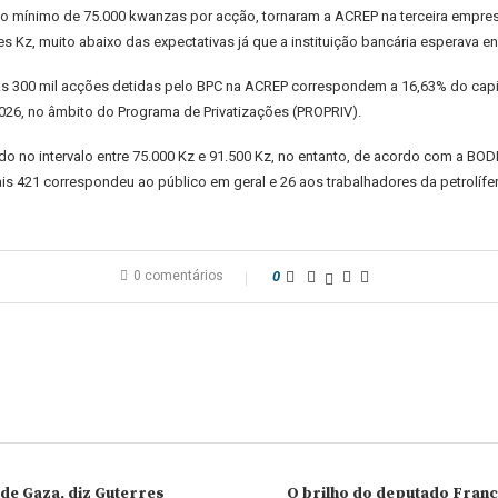
o mínimo de 75.000 kwanzas por acção, tornaram a ACREP na terceira empres
 Kz, muito abaixo das expectativas já que a instituição bancária esperava en
s 300 mil acções detidas pelo BPC na ACREP correspondem a 16,63% do capital 
2026, no âmbito do Programa de Privatizações (PROPRIV).
o no intervalo entre 75.000 Kz e 91.500 Kz, no entanto, de acordo com a BOD
ais 421 correspondeu ao público em geral e 26 aos trabalhadores da petrolífer
0 comentários
0
 de Gaza, diz Guterres
O brilho do deputado Franci