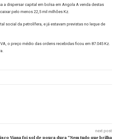
a a dispersar capital em bolsa em Angola A venda destas
caixar pelo menos 22,5 mil milhões Kz.
social da petrolífera, e já estavam previstas no leque de
IVA, o preço médio das ordens recebidas ficou em 87.045 Kz.
a.
next post
sco Viana foi sol de pouca dura “Nem tudo que brilha