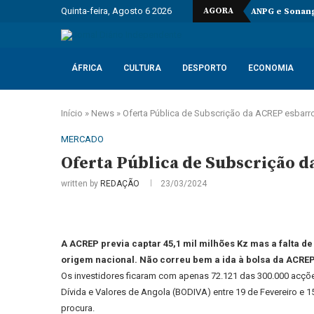
Quinta-feira, Agosto 6 2026
AGORA
ANPG e Sonang
ÁFRICA
CULTURA
DESPORTO
ECONOMIA
Início
»
News
»
Oferta Pública de Subscrição da ACREP esbarrou
MERCADO
Oferta Pública de Subscrição da
written by
REDAÇÃO
23/03/2024
A ACREP previa captar 45,1 mil milhões Kz mas a falta d
origem nacional. Não correu bem a ida à bolsa da ACREP
Os investidores ficaram com apenas 72.121 das 300.000 acções
Dívida e Valores de Angola (BODIVA) entre 19 de Fevereiro e 
procura.