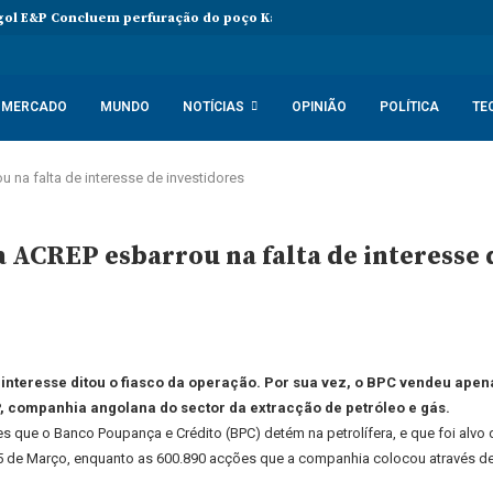
ol E&P Concluem perfuração do poço Katambi-2 do bloco 24
PIB da
MERCADO
MUNDO
NOTÍCIAS
OPINIÃO
POLÍTICA
TE
 na falta de interesse de investidores
 ACREP esbarrou na falta de interesse 
e interesse ditou o fiasco da operação. Por sua vez, o BPC vendeu apen
, companhia angolana do sector da extracção de petróleo e gás.
 que o Banco Poupança e Crédito (BPC) detém na petrolífera, e que foi alvo
15 de Março, enquanto as 600.890 acções que a companhia colocou através de