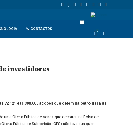
 União Europeia atinge 18,8 biliões de euros em 2025 e Alemanha reforç
CNOLOGIA
📞 CONTACTOS
0
de investidores
as 72.121 das 300.000 acções que detém na petrolífera de
 de uma Oferta Pública de Venda que decorreu na Bolsa de
 Oferta Pública de Subscrição (OPS) não teve qualquer