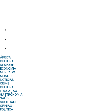
Diário Independente (DI)
é um Jornal digital generalista ao serv
contactos:
Whatsapp:
+244 927 209 599;
Comercial:
COMERCIAL@DIARIOINDEPENDENTE.INFO
Denuncia:
REDACAO@DIARIOINDEPENDENTE.INFO
ÁFRICA
CULTURA
DESPORTO
ECONOMIA
MERCADO
MUNDO
NOTÍCIAS
CRIME
CULTURA
EDUCAÇÃO
GASTRONOMIA
SAÚDE
SOCIEDADE
OPINIÃO
POLÍTICA