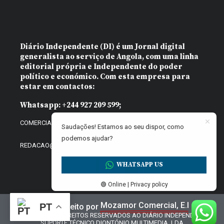
Diário Independente (DI)
é um Jornal digital
generalista ao serviço de Angola, com uma linha
editorial própria e Independente do poder
político e económico. Com esta empresa para
estar em contactos:
Whatsapp:
+244 927 209 599;
COMERCIAL@DIARIOINDEPENDENTE.INFO
Saudações! Estamos ao seu dispor, como
podemos ajudar?
REDACAO@DIARIOINDEPENDENTE.INFO
WHATSAPP US
🟢 Online | Privacy policy
Mozamor Comercial, E.I
PT
Website feito por
@2025 – TODOS DIREITOS RESERVADOS AO DIÁRIO INDEPENDENTE |
SUPORTE TÉCNICO DIONTÓNIO MULTIMEDIA, LDA