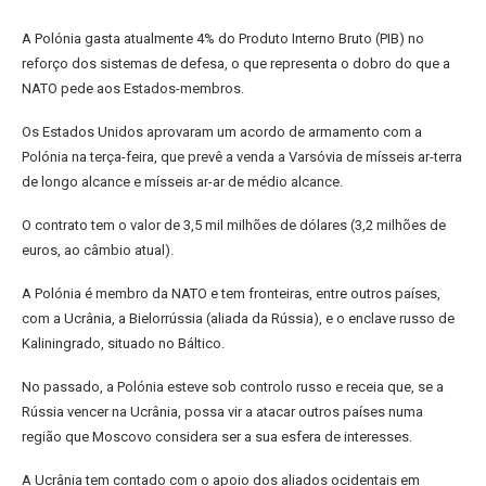
A Polónia gasta atualmente 4% do Produto Interno Bruto (PIB) no
reforço dos sistemas de defesa, o que representa o dobro do que a
NATO pede aos Estados-membros.
Os Estados Unidos aprovaram um acordo de armamento com a
Polónia na terça-feira, que prevê a venda a Varsóvia de mísseis ar-terra
de longo alcance e mísseis ar-ar de médio alcance.
O contrato tem o valor de 3,5 mil milhões de dólares (3,2 milhões de
euros, ao câmbio atual).
A Polónia é membro da NATO e tem fronteiras, entre outros países,
com a Ucrânia, a Bielorrússia (aliada da Rússia), e o enclave russo de
Kaliningrado, situado no Báltico.
No passado, a Polónia esteve sob controlo russo e receia que, se a
Rússia vencer na Ucrânia, possa vir a atacar outros países numa
região que Moscovo considera ser a sua esfera de interesses.
A Ucrânia tem contado com o apoio dos aliados ocidentais em