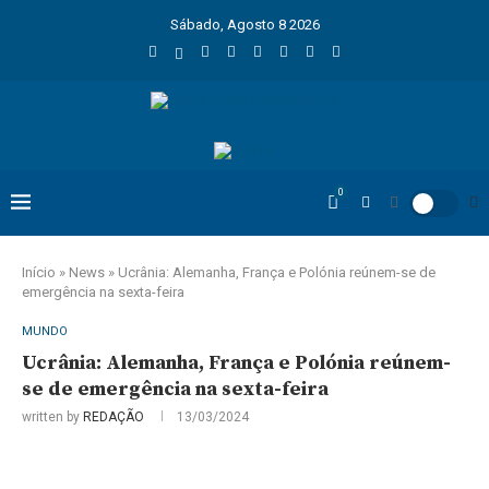
Sábado, Agosto 8 2026
0
Início
»
News
»
Ucrânia: Alemanha, França e Polónia reúnem-se de
emergência na sexta-feira
MUNDO
Ucrânia: Alemanha, França e Polónia reúnem-
se de emergência na sexta-feira
written by
REDAÇÃO
13/03/2024