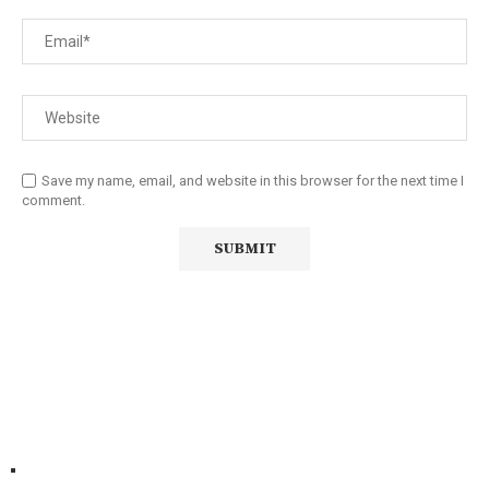
Save my name, email, and website in this browser for the next time I
comment.
Diário Independente (DI)
é um Jornal digital generalista ao
serviço de Angola, com uma linha editorial própria e
Independente do poder político e económico. Com esta
empresa para estar em contactos:
Whatsapp:
+244 927 209 599;