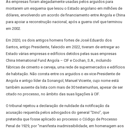
As empresas foram alegadamente usadas pelos arguidos para
montarem um esquema que lesou o Estado angolano em milhões de
dólares, envolvendo um acordo de financiamento entre Angola e China
para apoiar a reconstrução nacional, após a guerra civil que terminou
em 2002.
Em 2020, os dois antigos homens fortes de José Eduardo dos
Santos, antigo Presidente, falecido em 2022, tiveram de entregar ao
Estado várias empresas e edifícios detidos pelas suas empresas
China International Fund Angola – CIF e Cochan, S.A., incluindo
fábricas de cimento e cerveja, uma rede de supermercados e edifícios
de habitação. Não consta entre os arguidos o ex-vice-Presidente de
Angola e antigo líder da Sonangol, Manuel Vicente, cujo nome está
também ausente da lista com mais de 30 testemunhas, apesar de ser
citado no processo, no âmbito das suas ligações à CIF.
O tribunal rejeitou a declaração de nulidade da notificação da
acusação requerida pelos advogados do general “Dino”, que
pretendia que fosse aplicado ao processo o Código de Processo
Penal de 1929, por “manifesta inadmissibilidade, em homenagem aos