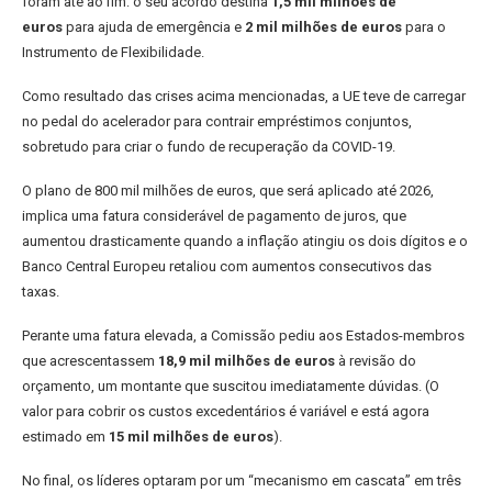
foram até ao fim: o seu acordo destina
1,5 mil milhões de
euros
para ajuda de emergência e
2 mil milhões de euros
para o
Instrumento de Flexibilidade.
Como resultado das crises acima mencionadas, a UE teve de carregar
no pedal do acelerador para contrair empréstimos conjuntos,
sobretudo para criar o fundo de recuperação da COVID-19.
O plano de 800 mil milhões de euros, que será aplicado até 2026,
implica uma fatura considerável de pagamento de juros, que
aumentou drasticamente quando a inflação atingiu os dois dígitos e o
Banco Central Europeu retaliou com aumentos consecutivos das
taxas.
Perante uma fatura elevada, a Comissão pediu aos Estados-membros
que acrescentassem
18,9 mil milhões de euros
à revisão do
orçamento, um montante que suscitou imediatamente dúvidas. (O
valor para cobrir os custos excedentários é variável e está agora
estimado em
15 mil milhões de euros
).
No final, os líderes optaram por um “mecanismo em cascata” em três