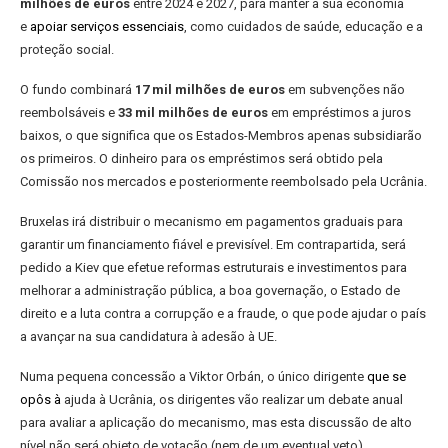
milhões de euros
entre 2024 e 2027, para manter a sua economia
e
apoiar serviços essenciais
, como cuidados de saúde, educação e a
proteção social.
O fundo combinará
17 mil milhões de euros
em subvenções não
reembolsáveis e
33 mil milhões de euros
em empréstimos a juros
baixos, o que significa que os Estados-Membros apenas subsidiarão
os primeiros. O dinheiro para os empréstimos será obtido pela
Comissão nos mercados e posteriormente reembolsado pela Ucrânia.
Bruxelas irá distribuir o mecanismo em pagamentos graduais para
garantir um financiamento fiável e previsível. Em contrapartida, será
pedido a Kiev que efetue reformas estruturais e investimentos para
melhorar a administração pública, a boa governação, o Estado de
direito e a luta contra a corrupção e a fraude, o que pode ajudar o país
a avançar na sua candidatura à adesão à UE.
Numa pequena concessão a Viktor Orbán, o único dirigente
que se
opôs à
ajuda à Ucrânia, os dirigentes vão realizar um debate anual
para avaliar a aplicação do mecanismo, mas esta discussão de alto
nível não será objeto de votação (nem de um eventual veto).