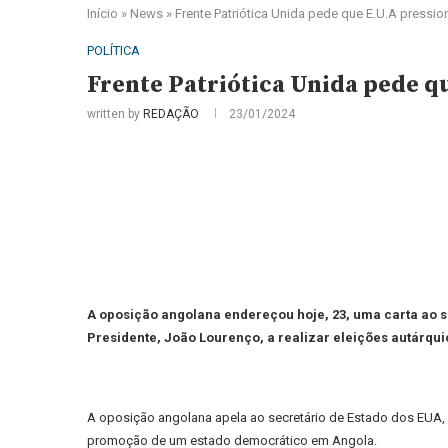
Início
»
News
»
Frente Patriótica Unida pede que E.U.A pressi
POLÍTICA
Frente Patriótica Unida pede q
written by
REDAÇÃO
23/01/2024
A oposição angolana endereçou hoje, 23, uma carta ao se
Presidente, João Lourenço, a realizar eleições autárqui
A oposição angolana apela ao secretário de Estado dos EUA, 
promoção de um estado democrático em Angola.