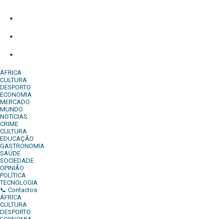
contactos:
Whatsapp:
+244 927 209 599;
Comercial:
COMERCIAL@DIARIOINDEPENDENTE.INFO
Denuncia:
REDACAO@DIARIOINDEPENDENTE.INFO
ÁFRICA
CULTURA
DESPORTO
ECONOMIA
MERCADO
MUNDO
NOTÍCIAS
CRIME
CULTURA
EDUCAÇÃO
GASTRONOMIA
SAÚDE
SOCIEDADE
OPINIÃO
POLÍTICA
TECNOLOGIA
📞 Contactos
ÁFRICA
CULTURA
DESPORTO