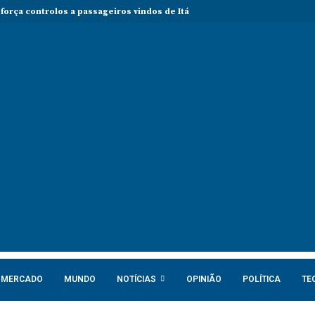
força controlos a passageiros vindos de Itália em meio a tensão sobre
MERCADO
MUNDO
NOTÍCIAS
OPINIÃO
POLÍTICA
TE