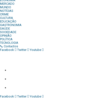
ECONOMIA
MERCADO
MUNDO
NOTÍCIAS
CRIME
CULTURA
EDUCAÇÃO
GASTRONOMIA
SAÚDE
SOCIEDADE
OPINIÃO
POLÍTICA
TECNOLOGIA
📞 Contactos
Facebook
Twitter
Youtube
Diário Independente (DI)
é um Jornal digital generalista ao serv
contactos:
Whatsapp:
+244 927 209 599;
Comercial:
COMERCIAL@DIARIOINDEPENDENTE.INFO
Denuncia:
REDACAO@DIARIOINDEPENDENTE.INFO
Facebook
Twitter
Youtube
Diário Independente (DI)
é um Jornal digital generalista ao serv