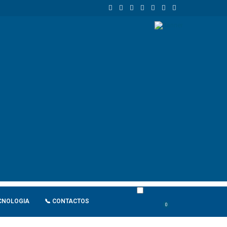
 Schengen
Intervenção policial junto à sede da UNITA no Uíge deixa 3
CNOLOGIA
📞 CONTACTOS
0