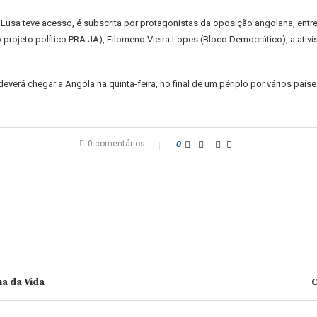
Lusa teve acesso, é subscrita por protagonistas da oposição angolana, entre 
o projeto político PRA JA), Filomeno Vieira Lopes (Bloco Democrático), a ati
verá chegar a Angola na quinta-feira, no final de um périplo por vários paíse
0 comentários
0
a da Vida
C