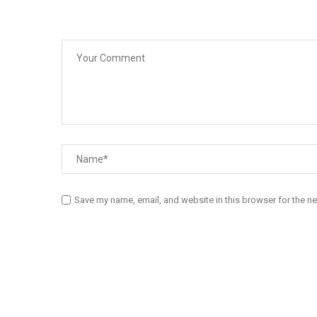
Save my name, email, and website in this browser for the n
Diário Independente (DI)
é um Jornal digital generalista ao serv