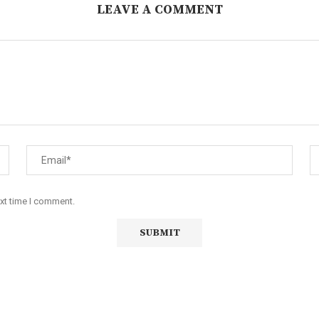
LEAVE A COMMENT
ext time I comment.
iço de Angola, com uma linha editorial própria e Independente do