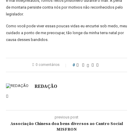
e mal interpretados, fomos feitos prisioneiro durante o mail. A pena
de montaria persiste contra nós por motivos não reconhecidos pelo
legislador.
Como você pode viver essas poucas vidas eu encurtei sob medo, meu
cuidado a ponto de me preocupar, tão longe da minha terra natal por
causa desses bandidos.
0 comentários
0
REDAÇÃO
previous post
Associação Chinesa doa bens diversos ao Cantro Social
MISFRON