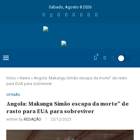
Sábado, Agosto 8 2026
0
Início
»
News
»
Angola: Makangu Simão escapa da morte” de rasto
para EUA para sobreviver
OPINIÃO
Angola: Makangu Simão escapa da morte” de
rasto para EUA para sobreviver
written by
REDAÇÃO
23/12/2023