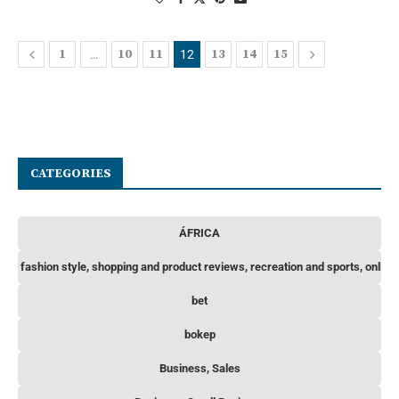
1
10
11
13
14
15
…
12
CATEGORIES
ÁFRICA
hips, fashion style, shopping and product reviews, recreation and sports, online
bet
bokep
Business, Sales