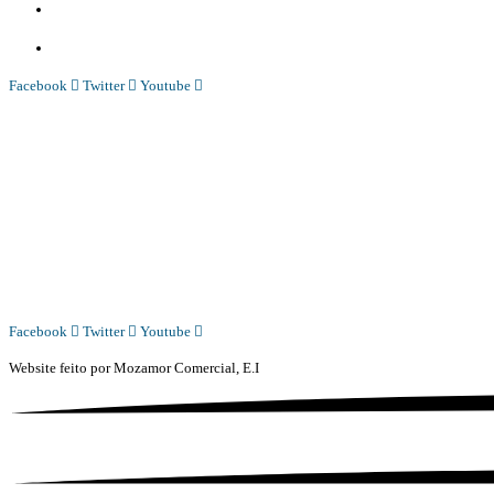
Comercial:
COMERCIAL@DIARIOINDEPENDENTE.INFO
Denuncia:
REDACAO@DIARIOINDEPENDENTE.INFO
Facebook
Twitter
Youtube
Diário Independente (DI)
é um Jornal digital generalista ao serviço de Angola, com uma linha editorial própr
Whatsapp:
+244 927 209 599;
COMERCIAL@DIARIOINDEPENDENTE.INFO
REDACAO@DIARIOINDEPENDENTE.INFO
Facebook
Twitter
Youtube
Website feito por
Mozamor Comercial, E.I