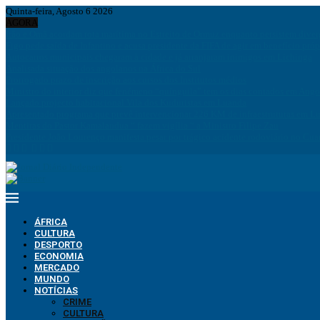
Quinta-feira, Agosto 6 2026
AGORA
Irão e Omã acordam rota marítima no Estreito de Ormuz enquanto persistem div
Figo pede saída de Infantino e acusa presidente da FIFA de agir em benefício próp
Autocarros municipais chegaram à cidade e já arranjaram inimigos em Lichinga
Analisada situação dos angolanos na África do Sul
Prorrogado prazo de inscrição aos cursos dos Institutos médios
Ministro do interior diz que fenémeno “quínguila” tem os dias contados em Ango
Lançado projecto habitacional Vila dos Kuduristas em Luanda
Apresentado programa que prevê intervencionar 226 KM de infraestruturas em L
Mentiras do Pastor Kamalandua “ fazem vigília “ a Ministro Filipe Zau
Presidente João Lourenço manifesta pesar por trágico acidente rodoviário no Cua
ÁFRICA
CULTURA
DESPORTO
ECONOMIA
MERCADO
MUNDO
NOTÍCIAS
CRIME
CULTURA