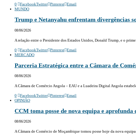
0
Facebook
Twitter
Pinterest
Email
MUNDO
Trump e Netanyahu enfrentam divergências so
08/06/2026
A relação entre o Presidente dos Estados Unidos, Donald Trump, e o prime
0
Facebook
Twitter
Pinterest
Email
MERCADO
Parceria Estratégica entre a Câmara de Comér
08/06/2026
A Câmara de Comércio Angola – EAU e a Luadeira Digital Angola estabe
0
Facebook
Twitter
Pinterest
Email
OPINIÃO
CCM toma posse de nova equipa e aprofunda d
08/06/2026
A Câmara de Comércio de Moçambique tomou posse hoje da nova equipa 