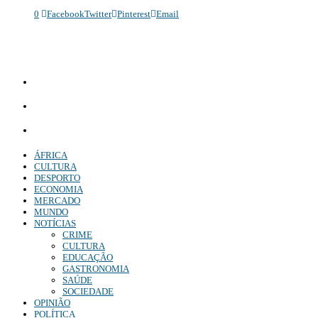
0
Facebook
Twitter
Pinterest
Email
Diário Independente (DI)
é um Jornal digital generalista ao serviço de Angola, com uma linha editorial própr
Whatsapp:
+244 927 209 599;
Comercial:
COMERCIAL@DIARIOINDEPENDENTE.INFO
Denuncia:
REDACAO@DIARIOINDEPENDENTE.INFO
ÁFRICA
CULTURA
DESPORTO
ECONOMIA
MERCADO
MUNDO
NOTÍCIAS
CRIME
CULTURA
EDUCAÇÃO
GASTRONOMIA
SAÚDE
SOCIEDADE
OPINIÃO
POLÍTICA