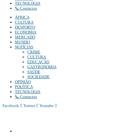
TECNOLOGIA
📞 Contactos
ÁFRICA
CULTURA
DESPORTO
ECONOMIA
MERCADO
MUNDO
NOTÍCIAS
CRIME
CULTURA
EDUCAÇÃO
GASTRONOMIA
SAÚDE
SOCIEDADE
OPINIÃO
POLÍTICA
TECNOLOGIA
📞 Contactos
Facebook
Twitter
Youtube
Diário Independente (DI)
é um Jornal digital generalista ao serviço de Angola, com uma linha editorial própr
Whatsapp:
+244 927 209 599;