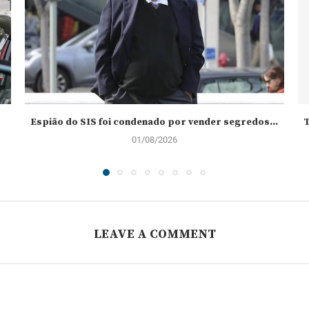
Espião do SIS foi condenado por vender segredos...
T
01/08/2026
LEAVE A COMMENT