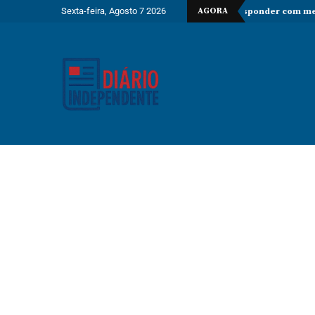
Sexta-feira, Agosto 7 2026
AGORA
spender controlos fronteiriços e ameaça responder com medidas recípro