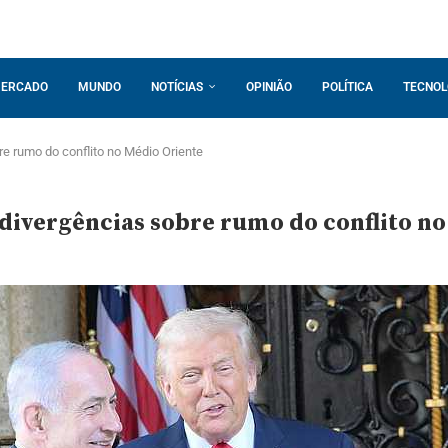
ERCADO
MUNDO
NOTÍCIAS
OPINIÃO
POLÍTICA
TECNOL
e rumo do conflito no Médio Oriente
ivergências sobre rumo do conflito no