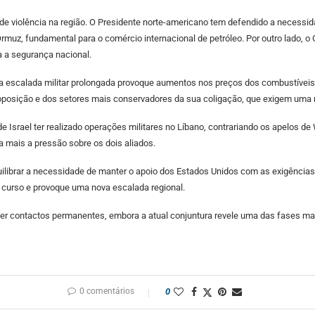
 de violência na região. O Presidente norte-americano tem defendido a necess
 Ormuz, fundamental para o comércio internacional de petróleo. Por outro lado, 
a a segurança nacional.
a escalada militar prolongada provoque aumentos nos preços dos combustíveis e
oposição e dos setores mais conservadores da sua coligação, que exigem uma r
de Israel ter realizado operações militares no Líbano, contrariando os apelos d
da mais a pressão sobre os dois aliados.
librar a necessidade de manter o apoio dos Estados Unidos com as exigências 
 curso e provoque uma nova escalada regional.
r contactos permanentes, embora a atual conjuntura revele uma das fases mai
0 comentários
0