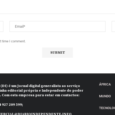
xt time I comment.
ÁFRICA
 (DI)
é um Jornal digital generalista ao serviço
inha editorial própria e Independente do poder
o. Com esta empresa para estar em contactos:
MUNDO
 927 209 599;
TECNOLO
ERCIAL@DIARIOINDEPENDENTE.INFO