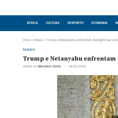
ÁFRICA
CULTURA
DESPORTO
ECONOMIA
M
Início
»
News
»
Trump e Netanyahu enfrentam divergências sobr
MUNDO
Trump e Netanyahu enfrentam d
written by
Marcelino Gimbi
08/06/2026