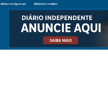
cas
Ministro confirma regresso de Manuel Chang a Moçambique e r