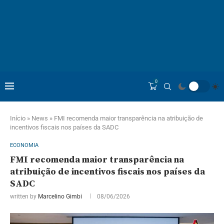
0
Início
»
News
»
FMI recomenda maior transparência na atribuição de
incentivos fiscais nos países da SADC
ECONOMIA
FMI recomenda maior transparência na
atribuição de incentivos fiscais nos países da
SADC
written by
Marcelino Gimbi
08/06/2026